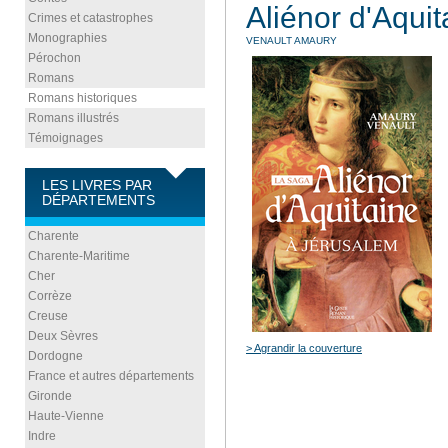
Aliénor d'Aqui
Crimes et catastrophes
Monographies
VENAULT AMAURY
Pérochon
Romans
Romans historiques
Romans illustrés
Témoignages
LES LIVRES PAR
DÉPARTEMENTS
Charente
Charente-Maritime
Cher
Corrèze
Creuse
Deux Sèvres
> Agrandir la couverture
Dordogne
France et autres départements
Gironde
Haute-Vienne
Indre