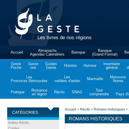
Les livres de nos régions
Almanachs
Baroque
Accueil
Baroque
Be
Agendas Calendriers
(Grand Format)
Geste
Geste
Guides
Inventaire
Histoire
Humour
Poche
noir
Geste
général
d
Les
Les
Moissons
Marmaille
Provinces Retrouvées
veillées d'antan
Noires
Romance
Tout
Pratique
Récits
SNAG
en région
comprendre
Pays d'A
Accueil
>
Récits
>
Romans historiques
>
CATÉGORIES
ROMANS HISTORIQUES
Autres Récits
Contes