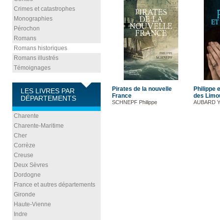
Crimes et catastrophes
Monographies
Pérochon
Romans
Romans historiques
Romans illustrés
Témoignages
Pirates de la nouvelle
Philippe 
LES LIVRES PAR
France
des Limou
DÉPARTEMENTS
SCHNEPF Philippe
AUBARD Y
Charente
Charente-Maritime
Cher
Corrèze
Creuse
Deux Sèvres
Dordogne
France et autres départements
Gironde
Haute-Vienne
Indre