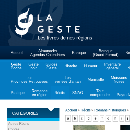
Les livres de nos régions
Almanachs
Baroque
Accueil
Baroque
Be
Agendas Calendriers
(Grand Format)
Geste
Geste
Guides
Inventaire
Histoire
Humour
Poche
noir
Geste
général
d
Les
Les
Moissons
Marmaille
Provinces Retrouvées
veillées d'antan
Noires
Romance
Tout
Pratique
Récits
SNAG
en région
comprendre
Pays d'A
Accueil
>
Récits
>
Romans historiques
>
CATÉGORIES
a
b
c
d
e
f
g
h
i
j
Autres Récits
Contes