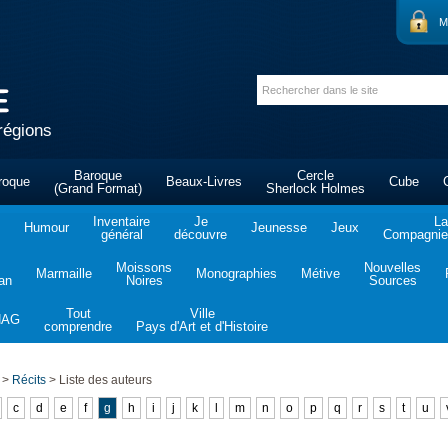
M
régions
Baroque
Cercle
roque
Beaux-Livres
Cube
(Grand Format)
Sherlock Holmes
Inventaire
Je
La
Humour
Jeunesse
Jeux
général
découvre
Compagnie 
Moissons
Nouvelles
Marmaille
Monographies
Métive
tan
Noires
Sources
Tout
Ville
NAG
comprendre
Pays d'Art et d'Histoire
>
Récits
>
Liste des auteurs
c
d
e
f
g
h
i
j
k
l
m
n
o
p
q
r
s
t
u