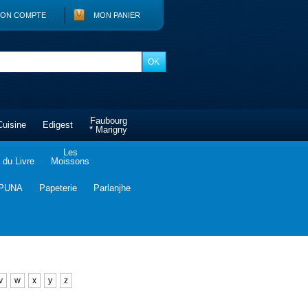
ON COMPTE
MON PANIER
Faubourg
Cuisine
Edigest
* Marigny
Les
du Livre
Moissons
PUNA
Papeterie
Parlanjhe
v
w
x
y
z