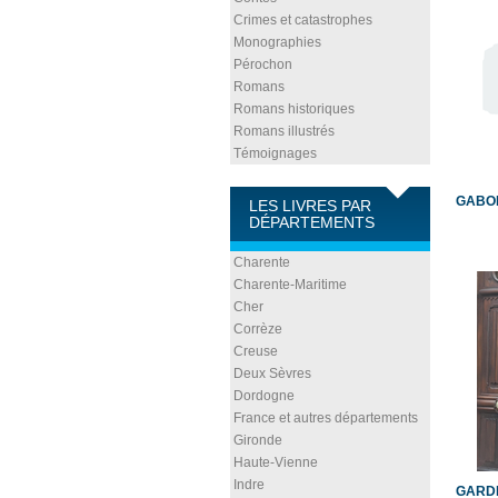
Crimes et catastrophes
Monographies
Pérochon
Romans
Romans historiques
Romans illustrés
Témoignages
GABOR
LES LIVRES PAR
DÉPARTEMENTS
Charente
Charente-Maritime
Cher
Corrèze
Creuse
Deux Sèvres
Dordogne
France et autres départements
Gironde
Haute-Vienne
Indre
GARDI