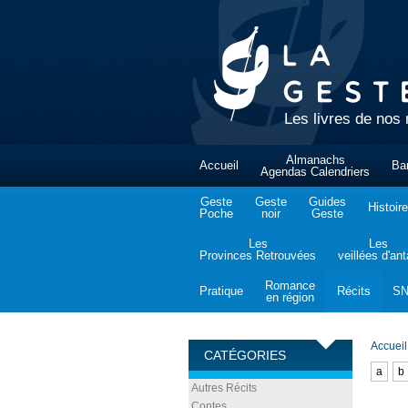
Les livres de nos 
Almanachs
Accueil
Ba
Agendas Calendriers
Geste
Geste
Guides
Histoire
Poche
noir
Geste
Les
Les
Provinces Retrouvées
veillées d'an
Romance
Pratique
Récits
S
en région
Accueil
CATÉGORIES
a
b
Autres Récits
Contes