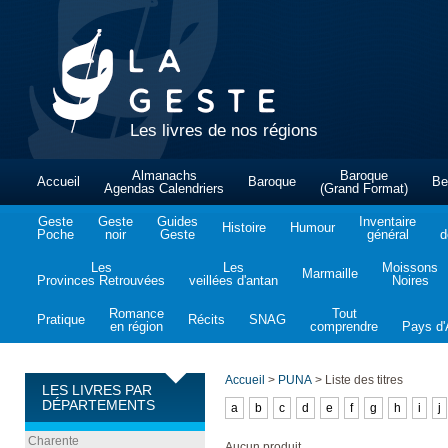
Les livres de nos régions
Almanachs
Baroque
Accueil
Baroque
Be
Agendas Calendriers
(Grand Format)
Geste
Geste
Guides
Inventaire
Histoire
Humour
Poche
noir
Geste
général
d
Les
Les
Moissons
Marmaille
Provinces Retrouvées
veillées d'antan
Noires
Romance
Tout
Pratique
Récits
SNAG
en région
comprendre
Pays d'A
Accueil
>
PUNA
>
Liste des titres
LES LIVRES PAR
DÉPARTEMENTS
a
b
c
d
e
f
g
h
i
j
Charente
Aucun produit