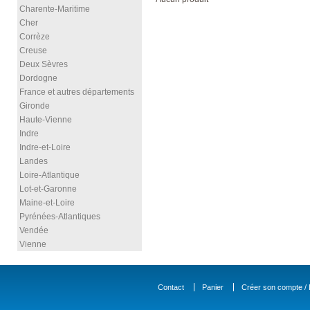
Charente-Maritime
Cher
Corrèze
Creuse
Deux Sèvres
Dordogne
France et autres départements
Gironde
Haute-Vienne
Indre
Indre-et-Loire
Landes
Loire-Atlantique
Lot-et-Garonne
Maine-et-Loire
Pyrénées-Atlantiques
Vendée
Vienne
Contact
Panier
Créer son compte / D