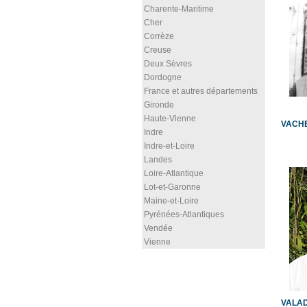
Charente-Maritime
Cher
Corrèze
Creuse
Deux Sèvres
Dordogne
France et autres départements
Gironde
Haute-Vienne
VACHE
Indre
Indre-et-Loire
Landes
Loire-Atlantique
Lot-et-Garonne
Maine-et-Loire
Pyrénées-Atlantiques
Vendée
Vienne
VALAD