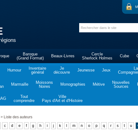
M
régions
Baroque
Cercle
roque
Beaux-Livres
Cube
(Grand Format)
Sherlock Holmes
Inventaire
Je
La
Humour
Jeunesse
Jeux
général
découvre
Compagnie 
Moissons
Nouvelles
Marmaille
Monographies
Métive
tan
Noires
Sources
Tout
Ville
NAG
comprendre
Pays d'Art et d'Histoire
>
Liste des auteurs
c
d
e
f
g
h
i
j
k
l
m
n
o
p
q
r
s
t
u