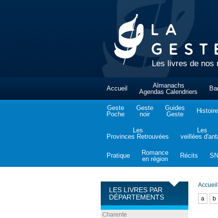
Les livres de nos 
Almanachs
Accueil
Ba
Agendas Calendriers
Geste
Geste
Guides
Histoire
Poche
noir
Geste
Les
Les
Provinces Retrouvées
veillées d'an
Romance
Pratique
Récits
S
en région
Accueil
LES LIVRES PAR
DÉPARTEMENTS
a
b
Charente