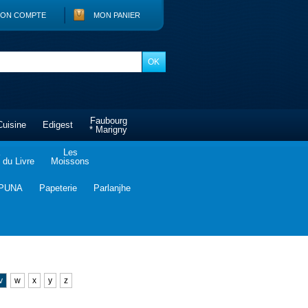
ON COMPTE
MON PANIER
Faubourg
Cuisine
Edigest
* Marigny
Les
du Livre
Moissons
PUNA
Papeterie
Parlanjhe
v
w
x
y
z