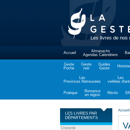
Les livres de nos 
Almanachs
Accueil
Ba
Agendas Calendriers
Geste
Geste
Guides
Histoire
Poche
noir
Geste
Les
Les
Provinces Retrouvées
veillées d'an
Romance
Pratique
Récits
S
en région
Accueil
LES LIVRES PAR
DÉPARTEMENTS
V
Charente