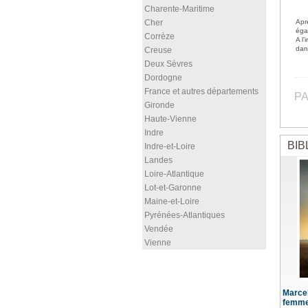
Charente-Maritime
Cher
Apr
égal
Corrèze
A l’
dan
Creuse
Deux Sèvres
Dordogne
France et autres départements
PA
Gironde
Haute-Vienne
Indre
BIB
Indre-et-Loire
Landes
Loire-Atlantique
Lot-et-Garonne
Maine-et-Loire
Pyrénées-Atlantiques
Vendée
Vienne
Marceli
femm