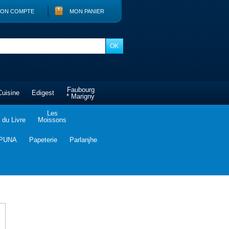
ON COMPTE
MON PANIER
Faubourg
Cuisine
Edigest
* Marigny
Les
du Livre
Moissons
PUNA
Papeterie
Parlanjhe