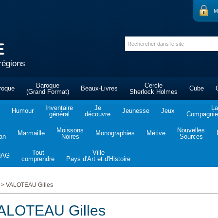
M
régions
Baroque
Cercle
roque
Beaux-Livres
Cube
(Grand Format)
Sherlock Holmes
Inventaire
Je
La
Humour
Jeunesse
Jeux
général
découvre
Compagnie 
Moissons
Nouvelles
Marmaille
Monographies
Métive
tan
Noires
Sources
Tout
Ville
NAG
comprendre
Pays d'Art et d'Histoire
>
VALOTEAU Gilles
ALOTEAU Gilles