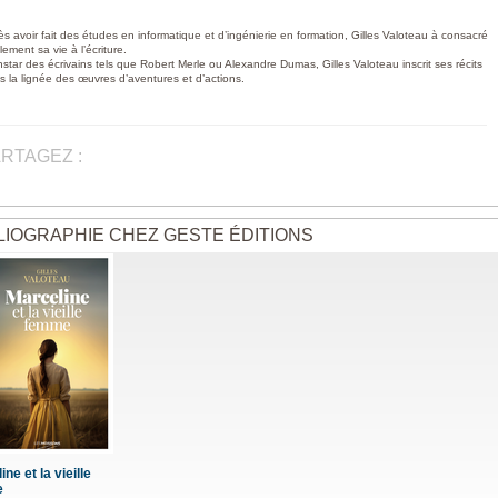
ès avoir fait des études en informatique et d’ingénierie en formation, Gilles Valoteau à consacré
ement sa vie à l’écriture.
instar des écrivains tels que Robert Merle ou Alexandre Dumas, Gilles Valoteau inscrit ses récits
s la lignée des œuvres d’aventures et d’actions.
RTAGEZ :
LIOGRAPHIE CHEZ GESTE ÉDITIONS
ne et la vieille
e