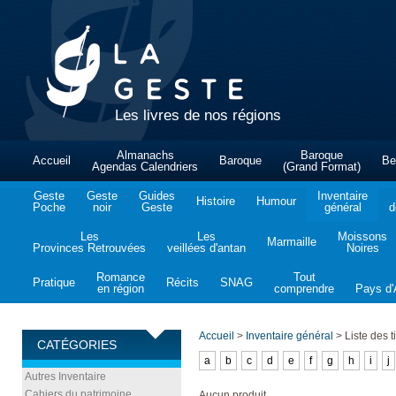
Les livres de nos régions
Almanachs
Baroque
Accueil
Baroque
Be
Agendas Calendriers
(Grand Format)
Geste
Geste
Guides
Inventaire
Histoire
Humour
Poche
noir
Geste
général
d
Les
Les
Moissons
Marmaille
Provinces Retrouvées
veillées d'antan
Noires
Romance
Tout
Pratique
Récits
SNAG
en région
comprendre
Pays d'A
Accueil
>
Inventaire général
>
Liste des ti
CATÉGORIES
a
b
c
d
e
f
g
h
i
j
Autres Inventaire
Cahiers du patrimoine
Aucun produit