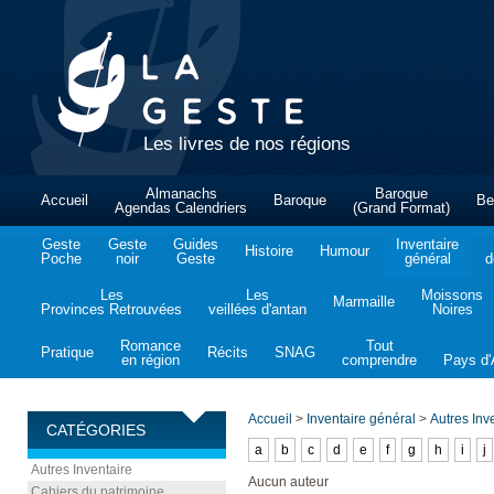
Les livres de nos régions
Almanachs
Baroque
Accueil
Baroque
Be
Agendas Calendriers
(Grand Format)
Geste
Geste
Guides
Inventaire
Histoire
Humour
Poche
noir
Geste
général
d
Les
Les
Moissons
Marmaille
Provinces Retrouvées
veillées d'antan
Noires
Romance
Tout
Pratique
Récits
SNAG
en région
comprendre
Pays d'A
Accueil
>
Inventaire général
>
Autres Inv
CATÉGORIES
a
b
c
d
e
f
g
h
i
j
Autres Inventaire
Aucun auteur
Cahiers du patrimoine