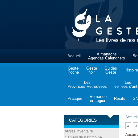
Les livres de nos 
Almanachs
Accueil
Ba
Agendas Calendriers
Geste
Geste
Guides
Histoire
Poche
noir
Geste
Les
Les
Provinces Retrouvées
veillées d'an
Romance
Pratique
Récits
S
en région
Accueil
CATÉGORIES
a
b
Autres Inventaire
Aucun 
Cahiers du patrimoine