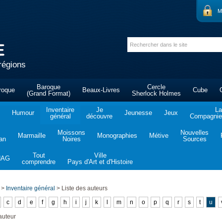
M
régions
Baroque
Cercle
roque
Beaux-Livres
Cube
(Grand Format)
Sherlock Holmes
Inventaire
Je
La
Humour
Jeunesse
Jeux
général
découvre
Compagnie 
Moissons
Nouvelles
Marmaille
Monographies
Métive
tan
Noires
Sources
Tout
Ville
NAG
comprendre
Pays d'Art et d'Histoire
>
Inventaire général
>
Liste des auteurs
c
d
e
f
g
h
i
j
k
l
m
n
o
p
q
r
s
t
u
auteur