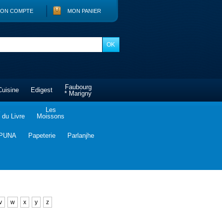
ON COMPTE
MON PANIER
Faubourg
Cuisine
Edigest
* Marigny
Les
du Livre
Moissons
PUNA
Papeterie
Parlanjhe
v
w
x
y
z