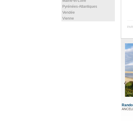
Maine-et-Loire
Pyrénées-Atlantiques
Vendée
Vienne
PAR
Rando - Marensin
Rando - Île de Ré
ANCELLIN Anaïs
ANCELLIN Anaïs