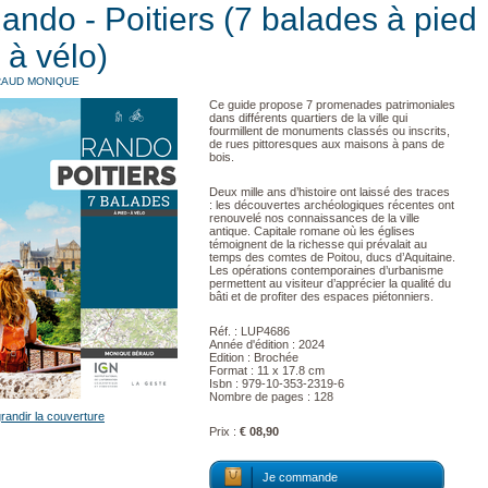
ando - Poitiers (7 balades à pied
 à vélo)
AUD MONIQUE
Ce guide propose 7 promenades patrimoniales
dans différents quartiers de la ville qui
fourmillent de monuments classés ou inscrits,
de rues pittoresques aux maisons à pans de
bois.
Deux mille ans d’histoire ont laissé des traces
: les découvertes archéologiques récentes ont
renouvelé nos connaissances de la ville
antique. Capitale romane où les églises
témoignent de la richesse qui prévalait au
temps des comtes de Poitou, ducs d’Aquitaine.
Les opérations contemporaines d’urbanisme
permettent au visiteur d’apprécier la qualité du
bâti et de profiter des espaces piétonniers.
Réf. : LUP4686
Année d'édition : 2024
Edition : Brochée
Format : 11 x 17.8 cm
Isbn : 979-10-353-2319-6
Nombre de pages : 128
randir la couverture
Prix :
€ 08,90
Je commande