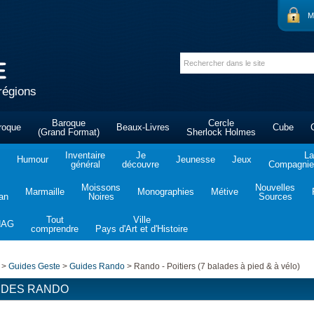
M
régions
Baroque
Cercle
roque
Beaux-Livres
Cube
(Grand Format)
Sherlock Holmes
Inventaire
Je
La
Humour
Jeunesse
Jeux
général
découvre
Compagnie 
Moissons
Nouvelles
Marmaille
Monographies
Métive
tan
Noires
Sources
Tout
Ville
NAG
comprendre
Pays d'Art et d'Histoire
>
Guides Geste
>
Guides Rando
>
Rando - Poitiers (7 balades à pied & à vélo)
IDES RANDO