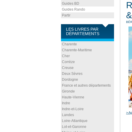
R
Guides BD
Guides Rando
&
Partir
BÉR
LES LIVRES PAR
DÉPARTEMENTS
Charente
Charente-Maritime
Cher
Corrèze
Creuse
Deux Sèvres
Dordogne
France et autres départements
Gironde
Haute-Vienne
Indre
Indre-et-Loire
> Ag
Landes
Loire-Atlantique
Lot-et-Garonne