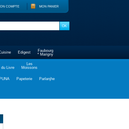
ON COMPTE
MON PANIER
Faubourg
Cuisine
Edigest
* Marigny
Les
du Livre
Moissons
PUNA
Papeterie
Parlanjhe