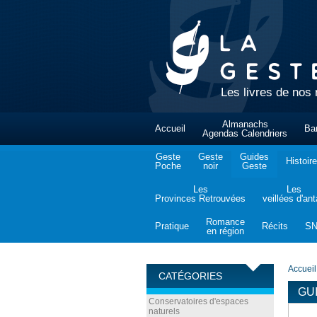
Les livres de nos 
Almanachs
Accueil
Ba
Agendas Calendriers
Geste
Geste
Guides
Histoire
Poche
noir
Geste
Les
Les
Provinces Retrouvées
veillées d'an
Romance
Pratique
Récits
S
en région
Accueil
CATÉGORIES
GU
Conservatoires d'espaces
naturels