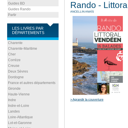
Rando - Littor
Guides BD
Guides Rando
ANCELLIN ANAÏS
Partir
LES LIVRES PAR
DÉPARTEMENTS
Charente
Charente-Maritime
Cher
Corrèze
Creuse
Deux Sèvres
Dordogne
France et autres départements
Gironde
Haute-Vienne
> Agrandir la couverture
Indre
Indre-et-Loire
Landes
Loire-Atlantique
Lot-et-Garonne