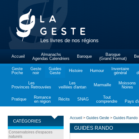
Les livres de nos régions
Almanachs
Baroque
Accueil
Baroque
Be
Agendas Calendriers
(Grand Format)
Geste
Geste
Guides
Inventaire
Histoire
Humour
Poche
noir
Geste
général
d
Les
Les
Moissons
Marmaille
Provinces Retrouvées
veillées d'antan
Noires
Romance
Tout
Pratique
Récits
SNAG
en région
comprendre
Pays d'A
Accueil
>
Guides Geste
>
Guides Rando
CATÉGORIES
GUIDES RANDO
Conservatoires d'espaces
naturels