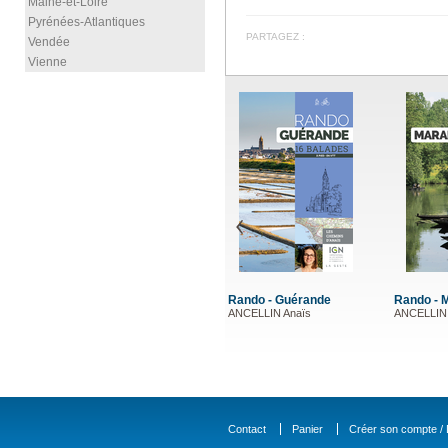
Maine-et-Loire
Pyrénées-Atlantiques
PARTAGEZ :
Vendée
Vienne
Rando - Guérande
Rando - Marais poitevin
Rando - Île de Ré
ANCELLIN Anaïs
ANCELLIN Anaïs
ANCELLIN Anaïs
Contact
Panier
Créer son compte / D