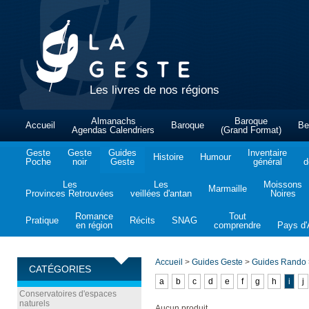
Les livres de nos régions
Almanachs
Baroque
Accueil
Baroque
Be
Agendas Calendriers
(Grand Format)
Geste
Geste
Guides
Inventaire
Histoire
Humour
Poche
noir
Geste
général
d
Les
Les
Moissons
Marmaille
Provinces Retrouvées
veillées d'antan
Noires
Romance
Tout
Pratique
Récits
SNAG
en région
comprendre
Pays d'A
Accueil
>
Guides Geste
>
Guides Rando
CATÉGORIES
a
b
c
d
e
f
g
h
i
j
Conservatoires d'espaces
naturels
Aucun produit