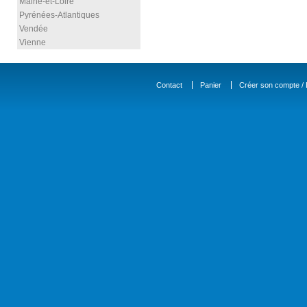
Maine-et-Loire
Pyrénées-Atlantiques
Vendée
Vienne
Contact
Panier
Créer son compte / D