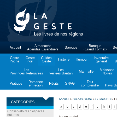
Les livres de nos régions
Almanachs
Baroque
Accueil
Baroque
Be
Agendas Calendriers
(Grand Format)
Geste
Geste
Guides
Inventaire
Histoire
Humour
Poche
noir
Geste
général
d
Les
Les
Moissons
Marmaille
Provinces Retrouvées
veillées d'antan
Noires
Romance
Tout
Pratique
Récits
SNAG
en région
comprendre
Pays d'A
Accueil
>
Guides Geste
>
Guides BD
>
Li
CATÉGORIES
a
b
c
d
e
f
g
h
i
j
Conservatoires d'espaces
naturels
Aucun produit