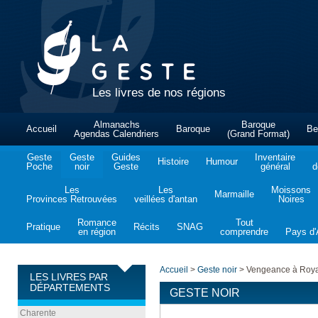
Les livres de nos régions
Almanachs
Baroque
Accueil
Baroque
Be
Agendas Calendriers
(Grand Format)
Geste
Geste
Guides
Inventaire
Histoire
Humour
Poche
noir
Geste
général
d
Les
Les
Moissons
Marmaille
Provinces Retrouvées
veillées d'antan
Noires
Romance
Tout
Pratique
Récits
SNAG
en région
comprendre
Pays d'A
Accueil
>
Geste noir
>
Vengeance à Roy
LES LIVRES PAR
DÉPARTEMENTS
GESTE NOIR
Charente