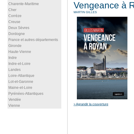
Vengeance à 
Charente-Maritime
Cher
MARTIN GILLES
Corrèze
Creuse
Deux Sèvres
Dordogne
France et autres départements
Gironde
Haute-Vienne
Indre
Indre-et-Loire
Landes
Loire-Atlantique
Lot-et-Garonne
Maine-et-Loire
Pyrénées-Atlantiques
Vendée
> Agrandir la couverture
Vienne