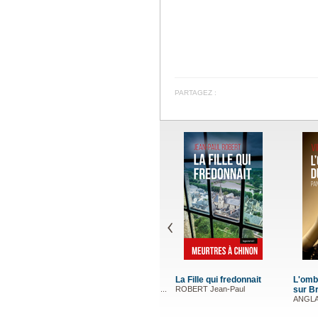
PARTAGEZ :
L'ombre du crime, panique
Sortie de
sur Brive
JUNG Jac
ANGLARD Virginie