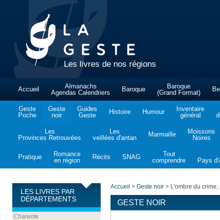
Les livres de nos régions
Almanachs
Baroque
Accueil
Baroque
Be
Agendas Calendriers
(Grand Format)
Geste
Geste
Guides
Inventaire
Histoire
Humour
Poche
noir
Geste
général
d
Les
Les
Moissons
Marmaille
Provinces Retrouvées
veillées d'antan
Noires
Romance
Tout
Pratique
Récits
SNAG
en région
comprendre
Pays d'A
Accueil
>
Geste noir
>
L'ombre du crime, 
LES LIVRES PAR
DÉPARTEMENTS
GESTE NOIR
Charente