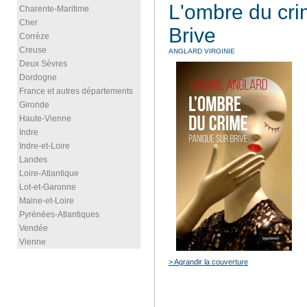
L'ombre du cri
Charente-Maritime
Cher
Brive
Corrèze
Creuse
ANGLARD VIRGINIE
Deux Sèvres
Dordogne
France et autres départements
Gironde
Haute-Vienne
Indre
Indre-et-Loire
Landes
Loire-Atlantique
Lot-et-Garonne
Maine-et-Loire
Pyrénées-Atlantiques
Vendée
Vienne
> Agrandir la couverture