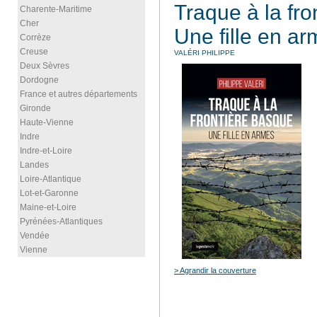
Traque à la fro
Charente-Maritime
Cher
Une fille en a
Corrèze
Creuse
VALÉRI PHILIPPE
Deux Sèvres
Dordogne
France et autres départements
Gironde
Haute-Vienne
Indre
Indre-et-Loire
Landes
Loire-Atlantique
Lot-et-Garonne
Maine-et-Loire
Pyrénées-Atlantiques
Vendée
Vienne
> Agrandir la couverture