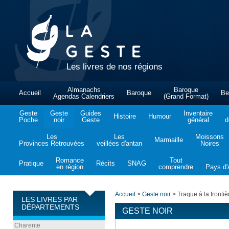
Les livres de nos régions
Almanachs
Baroque
Accueil
Baroque
Be
Agendas Calendriers
(Grand Format)
Geste
Geste
Guides
Inventaire
Histoire
Humour
Poche
noir
Geste
général
d
Les
Les
Moissons
Marmaille
Provinces Retrouvées
veillées d'antan
Noires
Romance
Tout
Pratique
Récits
SNAG
en région
comprendre
Pays d'A
Accueil
>
Geste noir
>
Traque à la frontiè
LES LIVRES PAR
DÉPARTEMENTS
GESTE NOIR
Charente