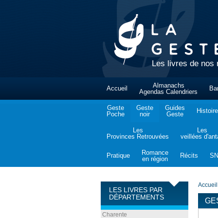
Les livres de nos 
Almanachs
Accueil
Ba
Agendas Calendriers
Geste
Geste
Guides
Histoire
Poche
noir
Geste
Les
Les
Provinces Retrouvées
veillées d'an
Romance
Pratique
Récits
S
en région
Accueil
LES LIVRES PAR
DÉPARTEMENTS
GE
Charente