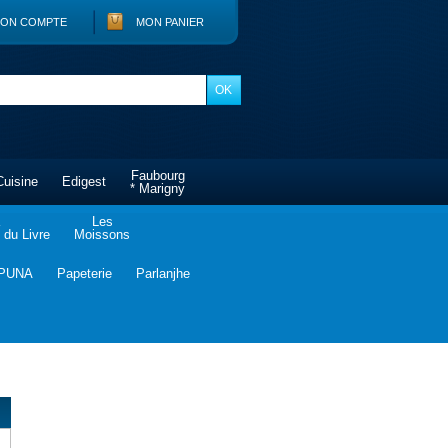
ON COMPTE
MON PANIER
Faubourg
Cuisine
Edigest
* Marigny
Les
du Livre
Moissons
PUNA
Papeterie
Parlanjhe