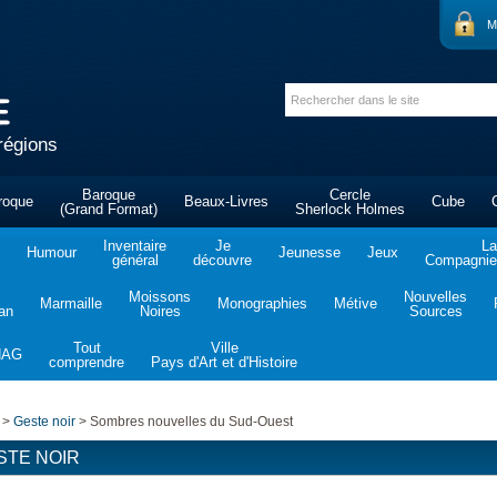
M
régions
Baroque
Cercle
roque
Beaux-Livres
Cube
(Grand Format)
Sherlock Holmes
Inventaire
Je
La
Humour
Jeunesse
Jeux
général
découvre
Compagnie 
Moissons
Nouvelles
Marmaille
Monographies
Métive
tan
Noires
Sources
Tout
Ville
NAG
comprendre
Pays d'Art et d'Histoire
>
Geste noir
>
Sombres nouvelles du Sud-Ouest
STE NOIR