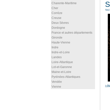
S
Charente-Maritime
Cher
TAC
Corrèze
Creuse
Deux Sèvres
Dordogne
France et autres départements
Gironde
Haute-Vienne
Indre
Indre-et-Loire
Landes
Loire-Atlantique
Lot-et-Garonne
Maine-et-Loire
Pyrénées-Atlantiques
Vendée
> Ag
Vienne