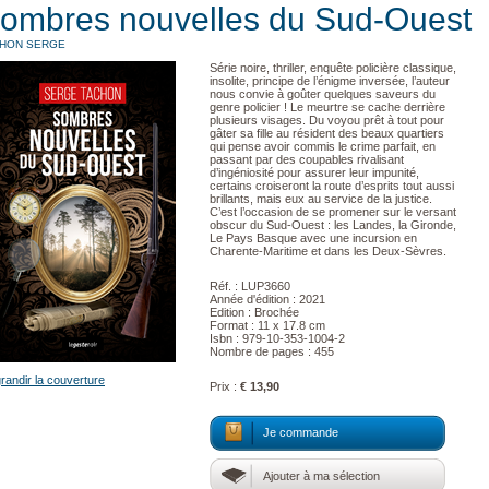
ombres nouvelles du Sud-Ouest
HON SERGE
Série noire, thriller, enquête policière classique,
insolite, principe de l’énigme inversée, l’auteur
nous convie à goûter quelques saveurs du
genre policier ! Le meurtre se cache derrière
plusieurs visages. Du voyou prêt à tout pour
gâter sa fille au résident des beaux quartiers
qui pense avoir commis le crime parfait, en
passant par des coupables rivalisant
d’ingéniosité pour assurer leur impunité,
certains croiseront la route d’esprits tout aussi
brillants, mais eux au service de la justice.
C’est l’occasion de se promener sur le versant
obscur du Sud-Ouest : les Landes, la Gironde,
Le Pays Basque avec une incursion en
Charente-Maritime et dans les Deux-Sèvres.
Réf. : LUP3660
Année d'édition : 2021
Edition : Brochée
Format : 11 x 17.8 cm
Isbn : 979-10-353-1004-2
Nombre de pages : 455
randir la couverture
Prix :
€ 13,90
Je commande
Ajouter à ma sélection