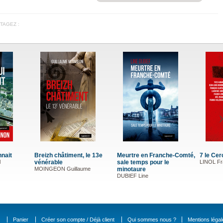
TAGEZ :
rtre en Franche-Comté,
7 le Cercle Noir Opus 3
Quand les morts se
e temps pour le
LINOL Franck, NIVARD Joël, ...
réveillent
notaure
BERTIN Pierre
IEF Line
Panier
Créer son compte / Déjà client
Qui sommes nous ?
Mentions légal