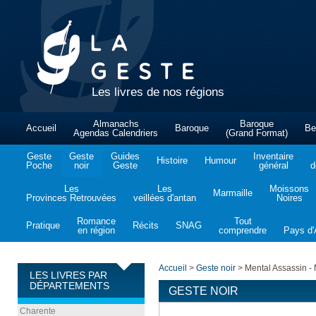
Les livres de nos régions
Almanachs
Baroque
Accueil
Baroque
Be
Agendas Calendriers
(Grand Format)
Geste
Geste
Guides
Inventaire
Histoire
Humour
Poche
noir
Geste
général
d
Les
Les
Moissons
Marmaille
Provinces Retrouvées
veillées d'antan
Noires
Romance
Tout
Pratique
Récits
SNAG
en région
comprendre
Pays d'A
Accueil
>
Geste noir
>
Mental Assassin - 
LES LIVRES PAR
DÉPARTEMENTS
GESTE NOIR
Charente