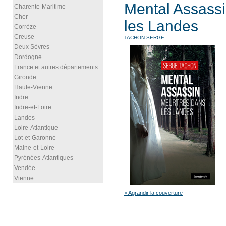
Mental Assassi
Charente-Maritime
Cher
les Landes
Corrèze
Creuse
TACHON SERGE
Deux Sèvres
Dordogne
France et autres départements
Gironde
Haute-Vienne
Indre
Indre-et-Loire
Landes
Loire-Atlantique
Lot-et-Garonne
Maine-et-Loire
Pyrénées-Atlantiques
Vendée
Vienne
> Agrandir la couverture