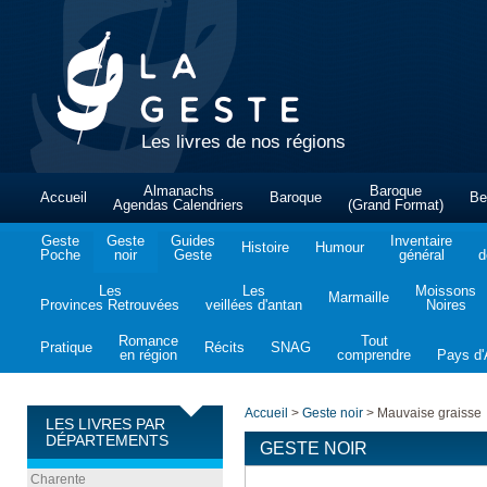
Les livres de nos régions
Almanachs
Baroque
Accueil
Baroque
Be
Agendas Calendriers
(Grand Format)
Geste
Geste
Guides
Inventaire
Histoire
Humour
Poche
noir
Geste
général
d
Les
Les
Moissons
Marmaille
Provinces Retrouvées
veillées d'antan
Noires
Romance
Tout
Pratique
Récits
SNAG
en région
comprendre
Pays d'A
Accueil
>
Geste noir
>
Mauvaise graisse
LES LIVRES PAR
DÉPARTEMENTS
GESTE NOIR
Charente