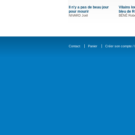
Il n'y a pas de beau jour
Vilains lo
pour mourir
bleu de R
NIVARD Joël
BÉNÉ Robe
Contact
Panier
Créer son compte / D