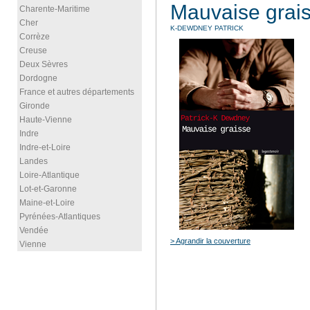
Mauvaise grai
Charente-Maritime
Cher
K-DEWDNEY PATRICK
Corrèze
Creuse
Deux Sèvres
Dordogne
France et autres départements
Gironde
Haute-Vienne
Indre
Indre-et-Loire
Landes
Loire-Atlantique
Lot-et-Garonne
Maine-et-Loire
Pyrénées-Atlantiques
Vendée
> Agrandir la couverture
Vienne