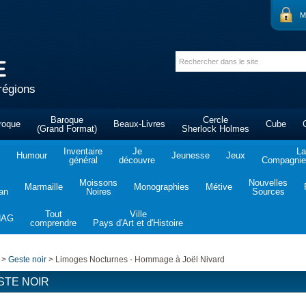
M
régions
Baroque
Cercle
roque
Beaux-Livres
Cube
(Grand Format)
Sherlock Holmes
Inventaire
Je
La
Humour
Jeunesse
Jeux
général
découvre
Compagnie 
Moissons
Nouvelles
Marmaille
Monographies
Métive
tan
Noires
Sources
Tout
Ville
NAG
comprendre
Pays d'Art et d'Histoire
>
Geste noir
>
Limoges Nocturnes - Hommage à Joël Nivard
STE NOIR