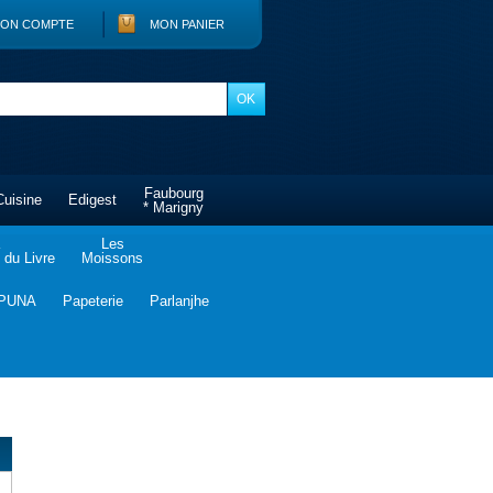
ON COMPTE
MON PANIER
Faubourg
Cuisine
Edigest
* Marigny
Les
du Livre
Moissons
PUNA
Papeterie
Parlanjhe