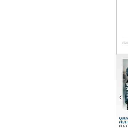
PAR
Quand 
réveill
BERTIN