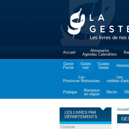
Les livres de nos 
Almanachs
Accueil
Ba
Agendas Calendriers
Geste
Geste
Guides
Histoire
Poche
noir
Geste
Les
Les
Provinces Retrouvées
veillées d'an
Romance
Pratique
Récits
S
en région
Accueil
LES LIVRES PAR
DÉPARTEMENTS
GE
Charente