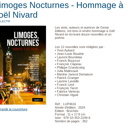
imoges Nocturnes - Hommage à
oël Nivard
LECTIF
Les amis, auteurs et autrices de Geste
éditions, ont tenu à rendre hommage à Joël
Nivard en écrivant douze nouvelles et un
poème.
Les 12 nouvelles sont rédigées par :
• Yves Aubard
• Jean-Louis Boudrie
• Laurent Bourdelas
• Franck Bouysse
• François Clapeau
• Philippe Grandcoing
• Julia Malinvaud
• Martine Janicot Demaison
• Patrick Granger
• Laurine Lavieille
• Franck Linol
• François Tacot
• Fabrice Varieras
• Christian Viguié
Réf. : LUP4616
Année d'édition : 2024
randir la couverture
Edition : Brochée
Format : 11 x 17.8 cm
Isbn : 979-10-353-2249-6
Nombre de pages : 352