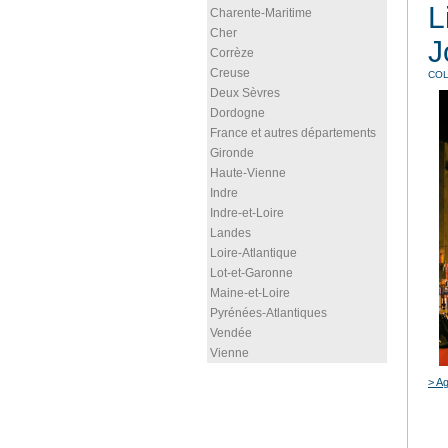
L
Charente-Maritime
Cher
J
Corrèze
Creuse
COL
Deux Sèvres
Dordogne
France et autres départements
Gironde
Haute-Vienne
Indre
Indre-et-Loire
Landes
Loire-Atlantique
Lot-et-Garonne
Maine-et-Loire
Pyrénées-Atlantiques
Vendée
Vienne
> Ag