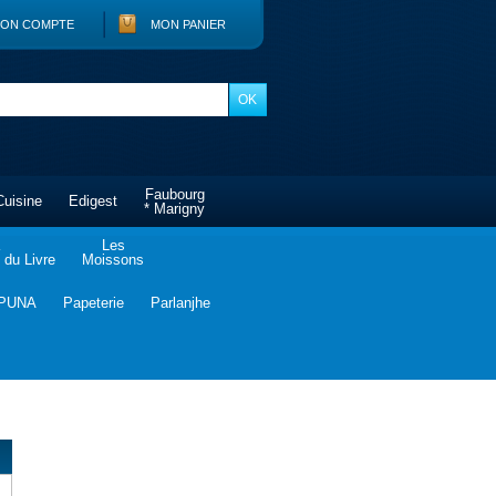
ON COMPTE
MON PANIER
Faubourg
Cuisine
Edigest
* Marigny
Les
du Livre
Moissons
PUNA
Papeterie
Parlanjhe