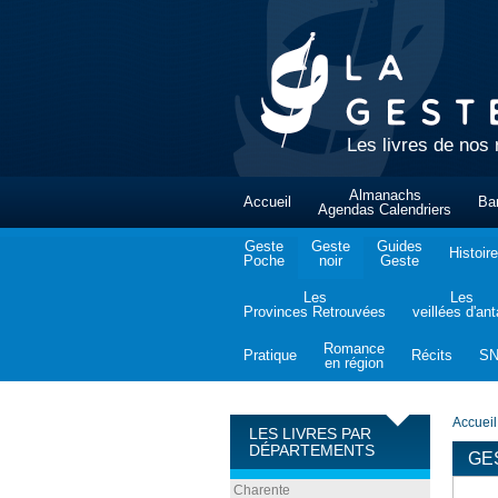
Les livres de nos 
Almanachs
Accueil
Ba
Agendas Calendriers
Geste
Geste
Guides
Histoire
Poche
noir
Geste
Les
Les
Provinces Retrouvées
veillées d'an
Romance
Pratique
Récits
S
en région
Accueil
LES LIVRES PAR
DÉPARTEMENTS
GE
Charente