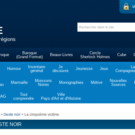
M
régions
Baroque
Cercle
roque
Beaux-Livres
Cube
(Grand Format)
Sherlock Holmes
Inventaire
Je
La
Humour
Jeunesse
Jeux
général
découvre
Compagnie 
Moissons
Nouvelles
Marmaille
Monographies
Métive
tan
Noires
Sources
Tout
Ville
NAG
comprendre
Pays d'Art et d'Histoire
>
Geste noir
>
La cinquième victime
STE NOIR