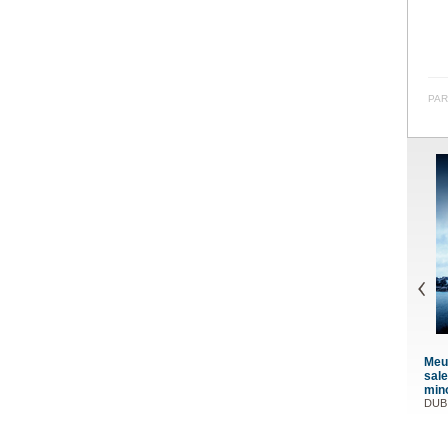
PAR
Meurtr
sale t
minot
DUBIEF