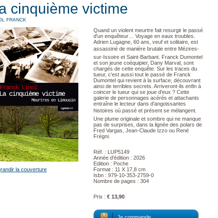
a cinquième victime
OL FRANCK
Quand un violent meurtre fait resurgir le passé
d'un enquêteur… Voyage en eaux troubles.
Adrien Lugagne, 60 ans, veuf et solitaire, est
assassiné de manière brutale entre Mézires-
sur-Issoire et Saint-Barbant. Franck Dumontel
et son jeune coéquipier, Dany Marval, sont
chargés de cette enquête. Sur les traces du
tueur, c'est aussi tout le passé de Franck
Dumontel qui revient à la surface, découvrant
ainsi de terribles secrets. Arriveront-ils enfin à
coincer le tueur qui se joue d'eux ? Cette
galerie de personnages acérés et attachants
entraîne le lecteur dans d'angoissantes
histoires où passé et présent se mélangent.
Une plume originale et sombre qui ne manque
pas de surprises, dans la lignée des polars de
Fred Vargas, Jean-Claude Izzo ou René
Frégni.
Réf. : LUP5149
Année d'édition : 2026
Edition : Poche
randir la couverture
Format : 11 X 17,8 cm
Isbn : 979-10-353-2759-0
Nombre de pages : 304
Prix :
€ 13,90
Je commande