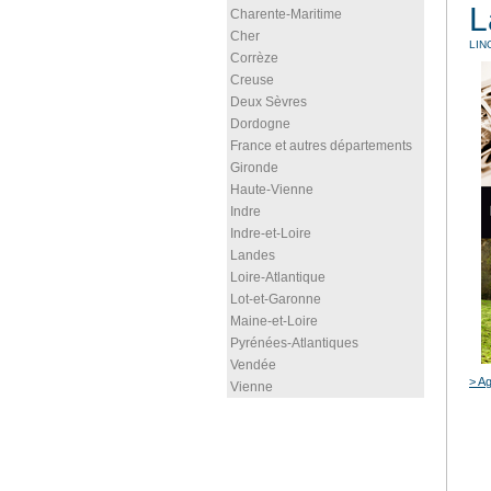
L
Charente-Maritime
Cher
LIN
Corrèze
Creuse
Deux Sèvres
Dordogne
France et autres départements
Gironde
Haute-Vienne
Indre
Indre-et-Loire
Landes
Loire-Atlantique
Lot-et-Garonne
Maine-et-Loire
Pyrénées-Atlantiques
Vendée
> Ag
Vienne