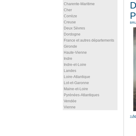
D
Charente-Maritime
Cher
P
Corrèze
Creuse
BR
Deux Sèvres
Dordogne
France et autres départements
Gironde
Haute-Vienne
Indre
Indre-et-Loire
Landes
Loire-Atlantique
Lot-et-Garonne
Maine-et-Loire
Pyrénées-Atlantiques
Vendée
Vienne
> Ag