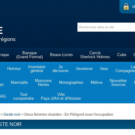
M
régions
Baroque
Cercle
roque
Beaux-Livres
Cube
(Grand Format)
Sherlock Holmes
Inventaire
Je
La
Humour
Jeunesse
Jeux
général
découvre
Compagnie 
Moissons
Nouvelles
Marmaille
Monographies
Métive
tan
Noires
Sources
Tout
Ville
NAG
comprendre
Pays d'Art et d'Histoire
>
Geste noir
>
Deux femmes vivantes - En Périgord sous l'occupation
STE NOIR