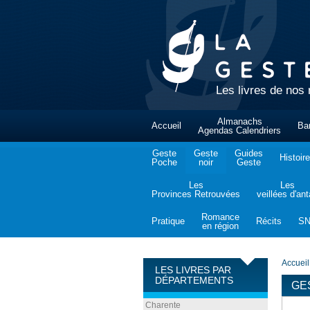
Les livres de nos 
Almanachs
Accueil
Ba
Agendas Calendriers
Geste
Geste
Guides
Histoire
Poche
noir
Geste
Les
Les
Provinces Retrouvées
veillées d'an
Romance
Pratique
Récits
S
en région
Accueil
LES LIVRES PAR
DÉPARTEMENTS
GE
Charente