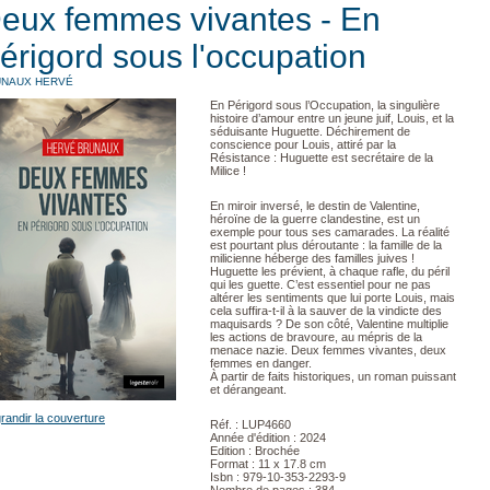
eux femmes vivantes - En
érigord sous l'occupation
UNAUX HERVÉ
En Périgord sous l’Occupation, la singulière
histoire d’amour entre un jeune juif, Louis, et la
séduisante Huguette. Déchirement de
conscience pour Louis, attiré par la
Résistance : Huguette est secrétaire de la
Milice !
En miroir inversé, le destin de Valentine,
héroïne de la guerre clandestine, est un
exemple pour tous ses camarades. La réalité
est pourtant plus déroutante : la famille de la
milicienne héberge des familles juives !
Huguette les prévient, à chaque rafle, du péril
qui les guette. C’est essentiel pour ne pas
altérer les sentiments que lui porte Louis, mais
cela suffira-t-il à la sauver de la vindicte des
maquisards ? De son côté, Valentine multiplie
les actions de bravoure, au mépris de la
menace nazie. Deux femmes vivantes, deux
femmes en danger.
À partir de faits historiques, un roman puissant
et dérangeant.
randir la couverture
Réf. : LUP4660
Année d'édition : 2024
Edition : Brochée
Format : 11 x 17.8 cm
Isbn : 979-10-353-2293-9