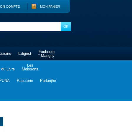
ON COMPTE
MON PANIER
Faubourg
Cuisine
Edigest
* Marigny
Les
du Livre
Moissons
PUNA
Papeterie
Parlanjhe