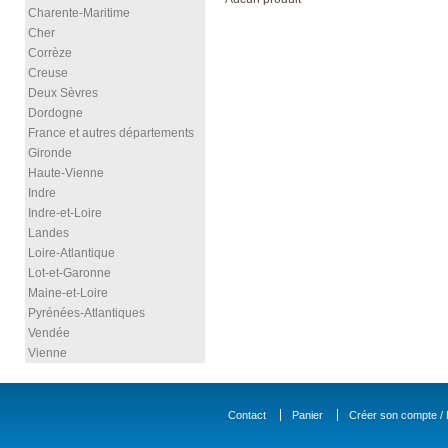
Charente-Maritime
Cher
Corrèze
Creuse
Deux Sèvres
Dordogne
France et autres départements
Gironde
Haute-Vienne
Indre
Indre-et-Loire
Landes
Loire-Atlantique
Lot-et-Garonne
Maine-et-Loire
Pyrénées-Atlantiques
Vendée
Vienne
Contact
Panier
Créer son compte / D