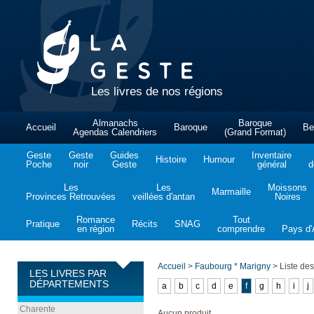
Les livres de nos régions
Almanachs
Baroque
Accueil
Baroque
Be
Agendas Calendriers
(Grand Format)
Geste
Geste
Guides
Inventaire
Histoire
Humour
Poche
noir
Geste
général
d
Les
Les
Moissons
Marmaille
Provinces Retrouvées
veillées d'antan
Noires
Romance
Tout
Pratique
Récits
SNAG
en région
comprendre
Pays d'A
Accueil
>
Faubourg * Marigny
>
Liste des 
LES LIVRES PAR
DÉPARTEMENTS
a
b
c
d
e
f
g
h
i
j
Charente
Aucun produit