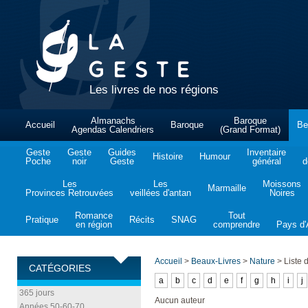
Les livres de nos régions
Almanachs
Baroque
Accueil
Baroque
Be
Agendas Calendriers
(Grand Format)
Geste
Geste
Guides
Inventaire
Histoire
Humour
Poche
noir
Geste
général
d
Les
Les
Moissons
Marmaille
Provinces Retrouvées
veillées d'antan
Noires
Romance
Tout
Pratique
Récits
SNAG
en région
comprendre
Pays d'A
Accueil
>
Beaux-Livres
>
Nature
>
Liste 
CATÉGORIES
a
b
c
d
e
f
g
h
i
j
365 jours
Aucun auteur
Années 50-60-70