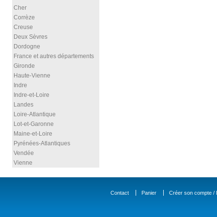
Cher
Corrèze
Creuse
Deux Sèvres
Dordogne
France et autres départements
Gironde
Haute-Vienne
Indre
Indre-et-Loire
Landes
Loire-Atlantique
Lot-et-Garonne
Maine-et-Loire
Pyrénées-Atlantiques
Vendée
Vienne
Contact
Panier
Créer son compte / D