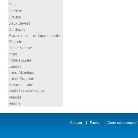
Cher
Corrèze
Creuse
Deux Sèvres
Dordogne
France et autres départements
Gironde
Haute-Vienne
Indre
Indre-et-Loire
Landes
Loire-Atlantique
Lot-et-Garonne
Maine-et-Loire
Pyrénées-Atlantiques
Vendée
Vienne
Contact
Panier
Créer son compte / D