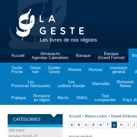
Les livres de nos régions
Almanachs
Baroque
Accueil
Baroque
Be
Agendas Calendriers
(Grand Format)
Geste
Geste
Guides
Inventaire
Histoire
Humour
Poche
noir
Geste
général
d
Les
Les
Moissons
Marmaille
Provinces Retrouvées
veillées d'antan
Noires
Romance
Tout
Pratique
Récits
SNAG
en région
comprendre
Pays d'A
Accueil
>
Beaux-Livres
>
Grand Dictionn
CATÉGORIES
a
b
c
d
e
f
g
h
i
j
365 jours
Années 50-60-70
Aucun produit