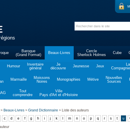
M
régions
Baroque
Cercle
roque
Beaux-Livres
Cube
(Grand Format)
Sherlock Holmes
Inventaire
Je
La
Humour
Jeunesse
Jeux
général
découvre
Compagnie 
Moissons
Nouvelles
Marmaille
Monographies
Métive
tan
Noires
Sources
Tout
Ville
NAG
comprendre
Pays d'Art et d'Histoire
>
Beaux-Livres
>
Grand Dictionnaire
>
Liste des auteurs
c
d
e
f
g
h
i
j
k
l
m
n
o
p
q
r
s
t
u
auteur