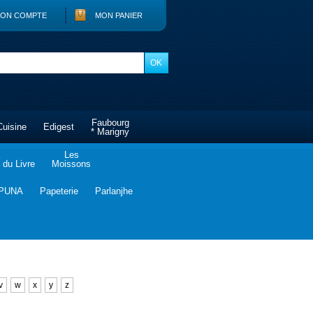
ON COMPTE
MON PANIER
Faubourg
Cuisine
Edigest
* Marigny
Les
du Livre
Moissons
PUNA
Papeterie
Parlanjhe
v
w
x
y
z