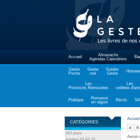
Les livres de nos 
Almanachs
Accueil
Ba
Agendas Calendriers
Geste
Geste
Guides
Histoire
Poche
noir
Geste
Les
Les
Provinces Retrouvées
veillées d'an
Romance
Pratique
Récits
S
en région
Accueil
CATÉGORIES
a
b
365 jours
Aucun 
Années 50-60-70