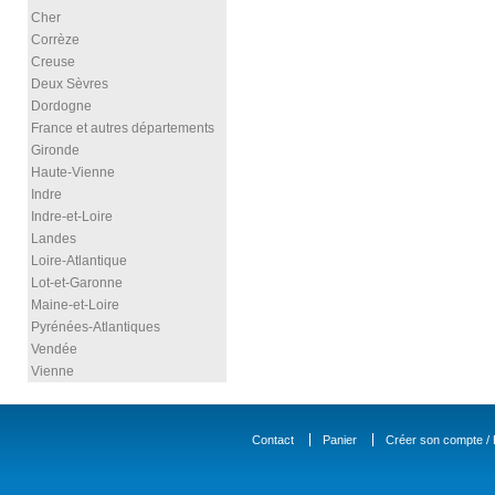
Cher
Corrèze
Creuse
Deux Sèvres
Dordogne
France et autres départements
Gironde
Haute-Vienne
Indre
Indre-et-Loire
Landes
Loire-Atlantique
Lot-et-Garonne
Maine-et-Loire
Pyrénées-Atlantiques
Vendée
Vienne
Contact
Panier
Créer son compte / D