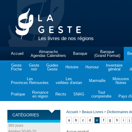
Les livres de nos régions
Almanachs
Baroque
Accueil
Baroque
Be
Agendas Calendriers
(Grand Format)
Geste
Geste
Guides
Inventaire
Histoire
Humour
Poche
noir
Geste
général
d
Les
Les
Moissons
Marmaille
Provinces Retrouvées
veillées d'antan
Noires
Romance
Tout
Pratique
Récits
SNAG
en région
comprendre
Pays d'A
Accueil
>
Beaux-Livres
>
Dictionnaires 
CATÉGORIES
a
b
c
d
e
f
g
h
i
j
365 jours
Années 50-60-70
Aucun produit