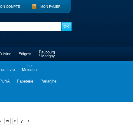
ON COMPTE
MON PANIER
Faubourg
Cuisine
Edigest
* Marigny
Les
du Livre
Moissons
PUNA
Papeterie
Parlanjhe
v
w
x
y
z