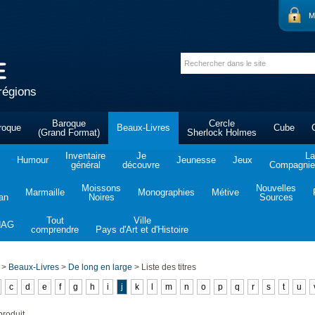
M
régions
Baroque
Cercle
roque
Beaux-Livres
Cube
(Grand Format)
Sherlock Holmes
Inventaire
Je
La
Humour
Jeunesse
Jeux
général
découvre
Compagnie 
Moissons
Nouvelles
Marmaille
Monographies
Métive
tan
Noires
Sources
Tout
Ville
NAG
comprendre
Pays d'Art et d'Histoire
>
Beaux-Livres
>
De long en large
>
Liste des titres
c
d
e
f
g
h
i
j
k
l
m
n
o
p
q
r
s
t
u
roduit