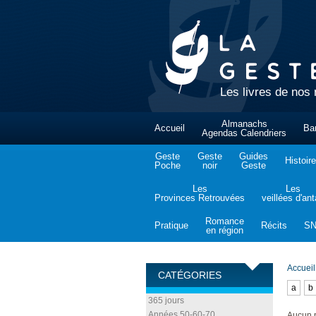
Les livres de nos 
Almanachs
Accueil
Ba
Agendas Calendriers
Geste
Geste
Guides
Histoire
Poche
noir
Geste
Les
Les
Provinces Retrouvées
veillées d'an
Romance
Pratique
Récits
S
en région
Accueil
CATÉGORIES
a
b
365 jours
Années 50-60-70
Aucun p