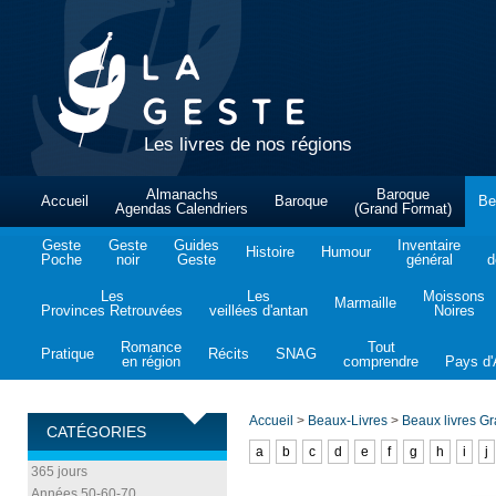
Les livres de nos régions
Almanachs
Baroque
Accueil
Baroque
Be
Agendas Calendriers
(Grand Format)
Geste
Geste
Guides
Inventaire
Histoire
Humour
Poche
noir
Geste
général
d
Les
Les
Moissons
Marmaille
Provinces Retrouvées
veillées d'antan
Noires
Romance
Tout
Pratique
Récits
SNAG
en région
comprendre
Pays d'A
Accueil
>
Beaux-Livres
>
Beaux livres G
CATÉGORIES
a
b
c
d
e
f
g
h
i
j
365 jours
Années 50-60-70