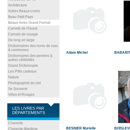
Architecture
Autres Beaux-Livres
Beau Petit Pays
Beaux livres Grand Format
Carnets de l'Ouest
Carnets de voyage
De long en large
Dictionnaires des noms de rues
& communes
Adam Michel
BABARIT 
Dictionnaires des peintres &
autres célébrités
Grand Dictionnaire
Les P'tits cadeaux
Nature
Photographié du ciel
Se Souvenir
Villes et Rivages
LES LIVRES PAR
DÉPARTEMENTS
Charente
BESNIER Murielle
BOISLEV
Charente-Maritime