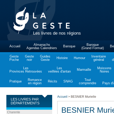
Les livres de nos régions
Almanachs
Baroque
Accueil
Baroque
Be
Agendas Calendriers
(Grand Format)
Geste
Geste
Guides
Inventaire
Histoire
Humour
Poche
noir
Geste
général
d
Les
Les
Moissons
Marmaille
Provinces Retrouvées
veillées d'antan
Noires
Romance
Tout
Pratique
Récits
SNAG
en région
comprendre
Pays d'A
Accueil
>
BESNIER Murielle
LES LIVRES PAR
DÉPARTEMENTS
BESNIER Murie
Charente