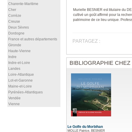
Charente-Maritime
Cher
Murielle BESNIER est titulaire du D
cultivé un goût affirmé pour la reche
Corrèze
patrimoine de ce lieu unique. Profes
Creuse
Deux Sèvres
Dordogne
France et autres départements
PARTAGEZ :
Gironde
Haute-Vienne
Indre
BIBLIOGRAPHIE CHEZ
Indre-et-Loire
Landes
Loire-Atlantique
Lot-et-Garonne
Maine-et-Loire
Pyrénées-Atlantiques
Vendée
Vienne
Le Golfe du Morbihan
MOLLE Patrice, BESNIER