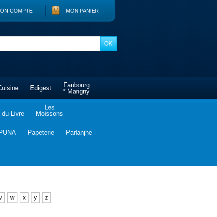
ON COMPTE
MON PANIER
Faubourg
Cuisine
Edigest
* Marigny
Les
du Livre
Moissons
PUNA
Papeterie
Parlanjhe
v
w
x
y
z