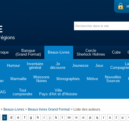
M
régions
Baroque
Cercle
roque
Beaux-Livres
Cube
(Grand Format)
Sherlock Holmes
Inventaire
Je
La
Humour
Jeunesse
Jeux
général
découvre
Compagnie 
Moissons
Nouvelles
Marmaille
Monographies
Métive
tan
Noires
Sources
Tout
Ville
NAG
comprendre
Pays d'Art et d'Histoire
>
Beaux-Livres
>
Beaux livres Grand Format
>
Liste des auteurs
c
d
e
f
g
h
i
j
k
l
m
n
o
p
q
r
s
t
u