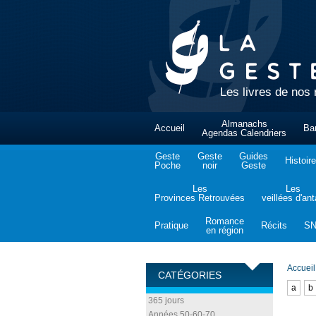
Les livres de nos 
Almanachs
Accueil
Ba
Agendas Calendriers
Geste
Geste
Guides
Histoire
Poche
noir
Geste
Les
Les
Provinces Retrouvées
veillées d'an
Romance
Pratique
Récits
S
en région
Accueil
CATÉGORIES
a
b
365 jours
Années 50-60-70