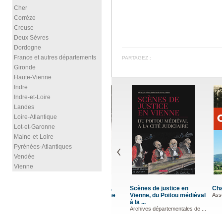
Cher
Corrèze
Creuse
Deux Sèvres
Dordogne
France et autres départements
PARTAGEZ :
Gironde
Haute-Vienne
Indre
Indre-et-Loire
Landes
Loire-Atlantique
Lot-et-Garonne
Maine-et-Loire
Pyrénées-Atlantiques
Vendée
Vienne
Chantaco
La Pointe
Association JAKINTZA
ABIT Domi