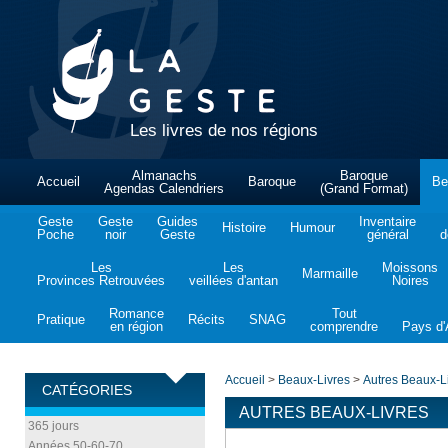
Les livres de nos régions
Almanachs
Baroque
Accueil
Baroque
Be
Agendas Calendriers
(Grand Format)
Geste
Geste
Guides
Inventaire
Histoire
Humour
Poche
noir
Geste
général
d
Les
Les
Moissons
Marmaille
Provinces Retrouvées
veillées d'antan
Noires
Romance
Tout
Pratique
Récits
SNAG
en région
comprendre
Pays d'A
Accueil
>
Beaux-Livres
>
Autres Beaux-L
CATÉGORIES
AUTRES BEAUX-LIVRES
365 jours
Années 50-60-70