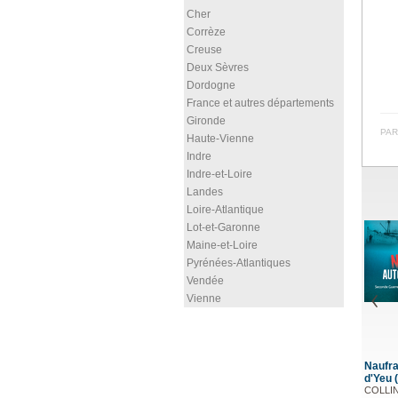
Cher
Corrèze
Creuse
Deux Sèvres
Dordogne
France et autres départements
Gironde
PAR
Haute-Vienne
Indre
Indre-et-Loire
Landes
Loire-Atlantique
Lot-et-Garonne
Maine-et-Loire
Pyrénées-Atlantiques
Vendée
Vienne
Naufrages autour de l'île
Chantaco
d'Yeu (Tome II)
Association JAKIN
COLLIN Pascal