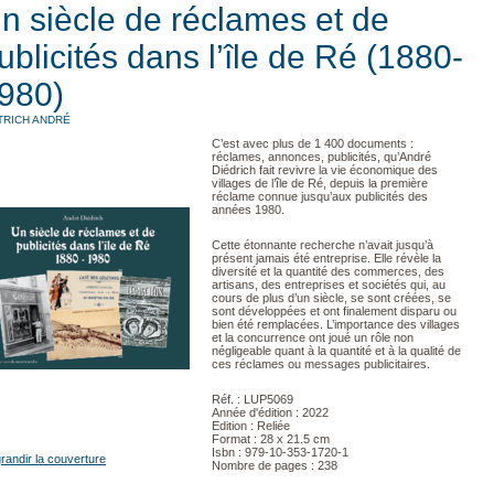
n siècle de réclames et de
ublicités dans l’île de Ré (1880-
980)
TRICH ANDRÉ
C’est avec plus de 1 400 documents :
réclames, annonces, publicités, qu’André
Diédrich fait revivre la vie économique des
villages de l’île de Ré, depuis la première
réclame connue jusqu’aux publicités des
années 1980.
Cette étonnante recherche n’avait jusqu’à
présent jamais été entreprise. Elle révèle la
diversité et la quantité des commerces, des
artisans, des entreprises et sociétés qui, au
cours de plus d’un siècle, se sont créées, se
sont développées et ont finalement disparu ou
bien été remplacées. L’importance des villages
et la concurrence ont joué un rôle non
négligeable quant à la quantité et à la qualité de
ces réclames ou messages publicitaires.
Réf. : LUP5069
Année d'édition : 2022
Edition : Reliée
Format : 28 x 21.5 cm
Isbn : 979-10-353-1720-1
randir la couverture
Nombre de pages : 238