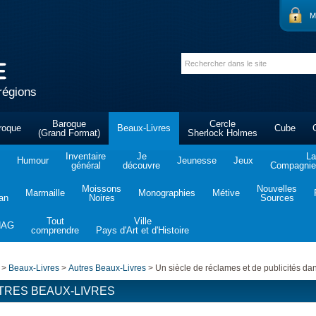
M
régions
Baroque
Cercle
roque
Beaux-Livres
Cube
(Grand Format)
Sherlock Holmes
Inventaire
Je
La
Humour
Jeunesse
Jeux
général
découvre
Compagnie 
Moissons
Nouvelles
Marmaille
Monographies
Métive
tan
Noires
Sources
Tout
Ville
NAG
comprendre
Pays d'Art et d'Histoire
>
Beaux-Livres
>
Autres Beaux-Livres
>
Un siècle de réclames et de publicités dan
TRES BEAUX-LIVRES