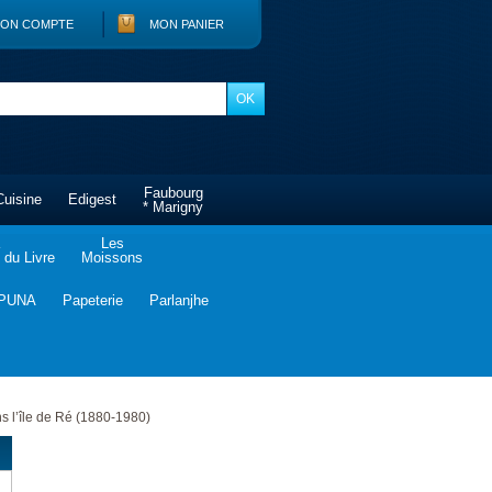
ON COMPTE
MON PANIER
Faubourg
Cuisine
Edigest
* Marigny
Les
du Livre
Moissons
PUNA
Papeterie
Parlanjhe
s l’île de Ré (1880-1980)