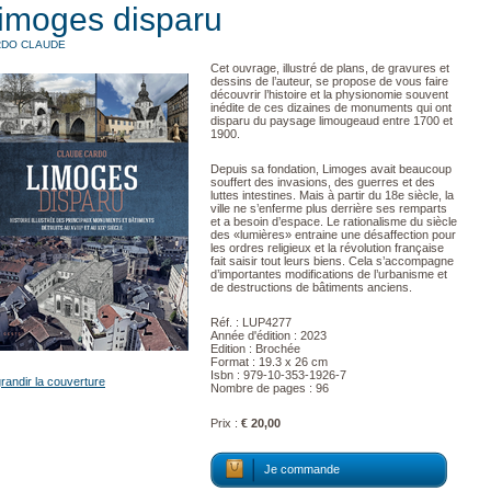
imoges disparu
DO CLAUDE
Cet ouvrage, illustré de plans, de gravures et
dessins de l’auteur, se propose de vous faire
découvrir l’histoire et la physionomie souvent
inédite de ces dizaines de monuments qui ont
disparu du paysage limougeaud entre 1700 et
1900.
Depuis sa fondation, Limoges avait beaucoup
souffert des invasions, des guerres et des
luttes intestines. Mais à partir du 18e siècle, la
ville ne s’enferme plus derrière ses remparts
et a besoin d’espace. Le rationalisme du siècle
des «lumières» entraine une désaffection pour
les ordres religieux et la révolution française
fait saisir tout leurs biens. Cela s’accompagne
d’importantes modifications de l’urbanisme et
de destructions de bâtiments anciens.
Réf. : LUP4277
Année d'édition : 2023
Edition : Brochée
Format : 19.3 x 26 cm
Isbn : 979-10-353-1926-7
randir la couverture
Nombre de pages : 96
Prix :
€ 20,00
Je commande