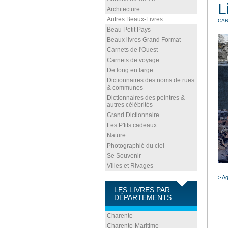
L
Architecture
Autres Beaux-Livres
CAR
Beau Petit Pays
Beaux livres Grand Format
Carnets de l'Ouest
Carnets de voyage
De long en large
Dictionnaires des noms de rues
& communes
Dictionnaires des peintres &
autres célébrités
Grand Dictionnaire
Les P'tits cadeaux
Nature
Photographié du ciel
Se Souvenir
Villes et Rivages
> Ag
LES LIVRES PAR
DÉPARTEMENTS
Charente
Charente-Maritime