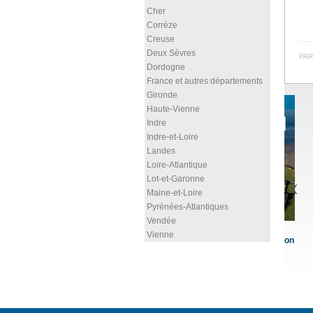
Cher
Corrèze
Creuse
Deux Sèvres
PAR
Dordogne
France et autres départements
Gironde
Haute-Vienne
Indre
Indre-et-Loire
Landes
Loire-Atlantique
Lot-et-Garonne
Maine-et-Loire
Pyrénées-Atlantiques
Vendée
Vienne
de Chassiron
Scènes de justice en
Evacués de la Moselle,
Na
que
Vienne, du Poitou médiéval
Réfugiés dans la Vienne
d'
à la ...
DUFOUR Karine
CO
Archives départementales de ...