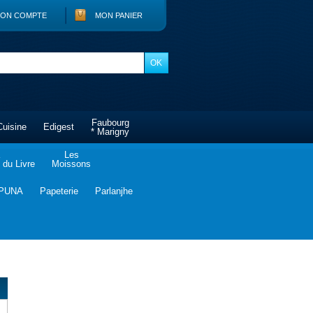
ON COMPTE
MON PANIER
Faubourg
Cuisine
Edigest
* Marigny
Les
du Livre
Moissons
PUNA
Papeterie
Parlanjhe