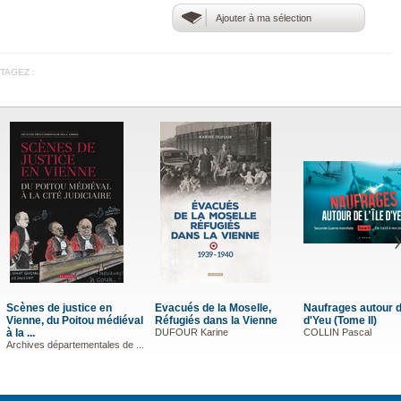
Ajouter à ma sélection
TAGEZ :
ufrages autour de l'île
Chic Emprise
Chantaco
Yeu (Tome II)
Association JAKINTZA
LLIN Pascal