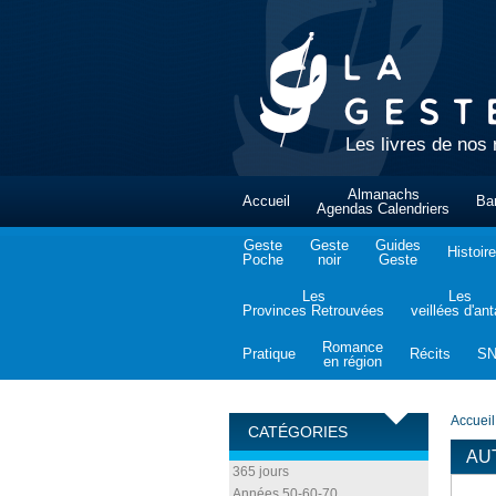
Les livres de nos 
Almanachs
Accueil
Ba
Agendas Calendriers
Geste
Geste
Guides
Histoire
Poche
noir
Geste
Les
Les
Provinces Retrouvées
veillées d'an
Romance
Pratique
Récits
S
en région
Accueil
CATÉGORIES
AU
365 jours
Années 50-60-70