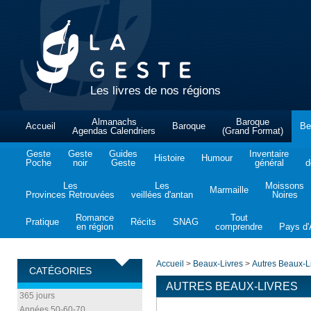
Les livres de nos régions
Almanachs
Baroque
Accueil
Baroque
Be
Agendas Calendriers
(Grand Format)
Geste
Geste
Guides
Inventaire
Histoire
Humour
Poche
noir
Geste
général
d
Les
Les
Moissons
Marmaille
Provinces Retrouvées
veillées d'antan
Noires
Romance
Tout
Pratique
Récits
SNAG
en région
comprendre
Pays d'A
Accueil
>
Beaux-Livres
>
Autres Beaux-L
CATÉGORIES
AUTRES BEAUX-LIVRES
365 jours
Années 50-60-70