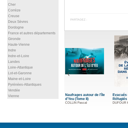
Cher
Corrèze
Creuse
PARTAGEZ :
Deux Sèvres
Dordogne
France et autres départements
Gironde
Haute-Vienne
Indre
Indre-et-Loire
Landes
Loire-Atlantique
Lot-et-Garonne
Maine-et-Loire
Pyrénées-Atlantiques
Vendée
Naufrages autour de l'île
Evacués d
Vienne
d'Yeu (Tome II)
Réfugiés 
COLLIN Pascal
DUFOUR K