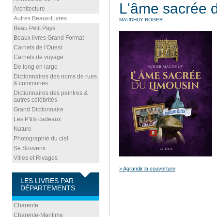
L'âme sacrée 
Architecture
Autres Beaux-Livres
MAUDHUY ROGER
Beau Petit Pays
Beaux livres Grand Format
Carnets de l'Ouest
Carnets de voyage
De long en large
Dictionnaires des noms de rues
& communes
Dictionnaires des peintres &
autres célébrités
Grand Dictionnaire
Les P'tits cadeaux
Nature
Photographié du ciel
Se Souvenir
Villes et Rivages
> Agrandir la couverture
LES LIVRES PAR
DÉPARTEMENTS
Charente
Charente-Maritime