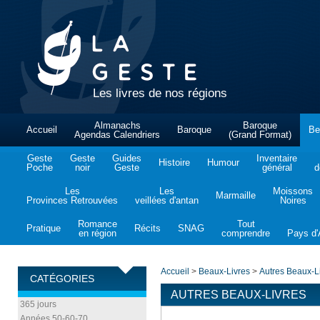
Les livres de nos régions
Almanachs
Baroque
Accueil
Baroque
Be
Agendas Calendriers
(Grand Format)
Geste
Geste
Guides
Inventaire
Histoire
Humour
Poche
noir
Geste
général
d
Les
Les
Moissons
Marmaille
Provinces Retrouvées
veillées d'antan
Noires
Romance
Tout
Pratique
Récits
SNAG
en région
comprendre
Pays d'A
Accueil
>
Beaux-Livres
>
Autres Beaux-L
CATÉGORIES
AUTRES BEAUX-LIVRES
365 jours
Années 50-60-70