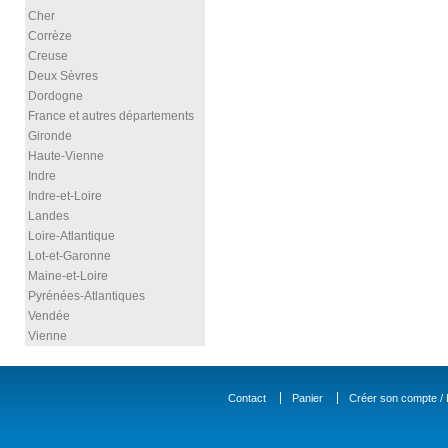
Cher
Corrèze
Creuse
Deux Sèvres
Dordogne
France et autres départements
Gironde
Haute-Vienne
Indre
Indre-et-Loire
Landes
Loire-Atlantique
Lot-et-Garonne
Maine-et-Loire
Pyrénées-Atlantiques
Vendée
Vienne
Contact
Panier
Créer son compte / D