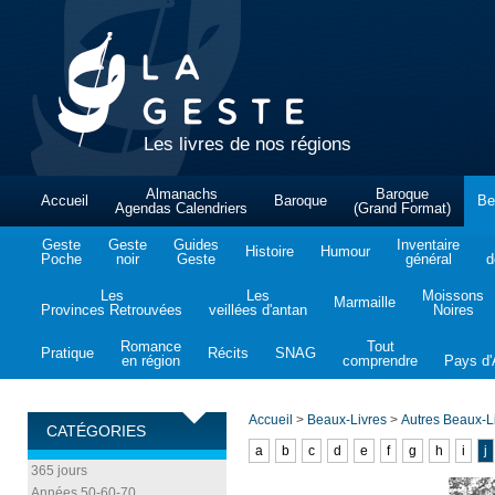
Les livres de nos régions
Almanachs
Baroque
Accueil
Baroque
Be
Agendas Calendriers
(Grand Format)
Geste
Geste
Guides
Inventaire
Histoire
Humour
Poche
noir
Geste
général
d
Les
Les
Moissons
Marmaille
Provinces Retrouvées
veillées d'antan
Noires
Romance
Tout
Pratique
Récits
SNAG
en région
comprendre
Pays d'A
Accueil
>
Beaux-Livres
>
Autres Beaux-L
CATÉGORIES
a
b
c
d
e
f
g
h
i
j
365 jours
Années 50-60-70