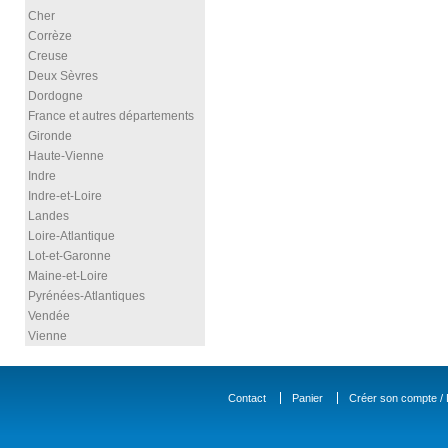
Cher
Corrèze
Creuse
Deux Sèvres
Dordogne
France et autres départements
Gironde
Haute-Vienne
Indre
Indre-et-Loire
Landes
Loire-Atlantique
Lot-et-Garonne
Maine-et-Loire
Pyrénées-Atlantiques
Vendée
Vienne
Contact
Panier
Créer son compte / D