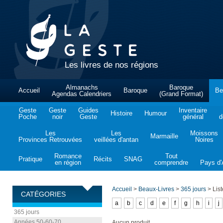
Les livres de nos régions
Almanachs
Baroque
Accueil
Baroque
Be
Agendas Calendriers
(Grand Format)
Geste
Geste
Guides
Inventaire
Histoire
Humour
Poche
noir
Geste
général
d
Les
Les
Moissons
Marmaille
Provinces Retrouvées
veillées d'antan
Noires
Romance
Tout
Pratique
Récits
SNAG
en région
comprendre
Pays d'A
Accueil
>
Beaux-Livres
>
365 jours
>
List
CATÉGORIES
a
b
c
d
e
f
g
h
i
j
365 jours
Années 50-60-70
Aucun produit