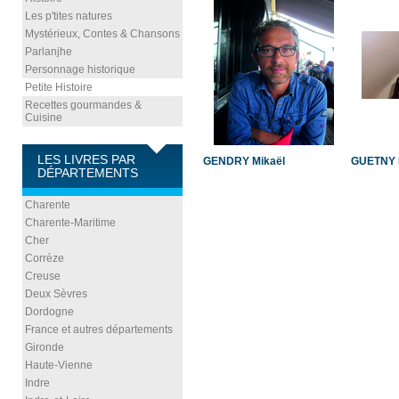
Les p'tites natures
Mystérieux, Contes & Chansons
Parlanjhe
Personnage historique
Petite Histoire
Recettes gourmandes &
Cuisine
LES LIVRES PAR
GENDRY Mikaël
GUETNY 
DÉPARTEMENTS
Charente
Charente-Maritime
Cher
Corrèze
Creuse
Deux Sèvres
Dordogne
France et autres départements
Gironde
Haute-Vienne
Indre