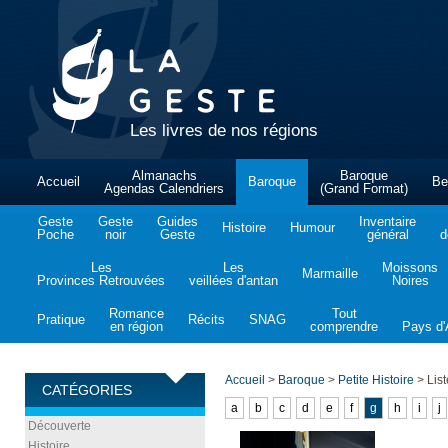
Les livres de nos régions
Almanachs
Baroque
Accueil
Baroque
Be
Agendas Calendriers
(Grand Format)
Geste
Geste
Guides
Inventaire
Histoire
Humour
Poche
noir
Geste
général
d
Les
Les
Moissons
Marmaille
Provinces Retrouvées
veillées d'antan
Noires
Romance
Tout
Pratique
Récits
SNAG
en région
comprendre
Pays d'A
Accueil
>
Baroque
>
Petite Histoire
>
List
CATÉGORIES
a
b
c
d
e
f
g
h
i
j
Découverte
Histoire