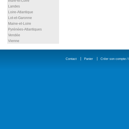
Indre-et-Loire
Landes
Loire-Atlantique
Lot-et-Garonne
Maine-et-Loire
Pyrénées-Atlantiques
Vendée
Vienne
Contact
Panier
Créer son compte / D