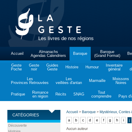
Les livres de nos régions
Almanachs
Baroque
Accueil
Baroque
Be
Agendas Calendriers
(Grand Format)
Geste
Geste
Guides
Inventaire
Histoire
Humour
Poche
noir
Geste
général
d
Les
Les
Moissons
Marmaille
Provinces Retrouvées
veillées d'antan
Noires
Romance
Tout
Pratique
Récits
SNAG
en région
comprendre
Pays d'A
Accueil
>
Baroque
>
Mystérieux, Contes
CATÉGORIES
a
b
c
d
e
f
g
h
i
j
Découverte
Aucun auteur
Histoire