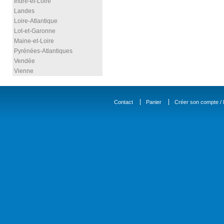
Indre-et-Loire
Landes
Loire-Atlantique
Lot-et-Garonne
Maine-et-Loire
Pyrénées-Atlantiques
Vendée
Vienne
Contact
Panier
Créer son compte / D