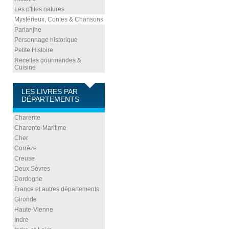
Les p'tites natures
Mystérieux, Contes & Chansons
Parlanjhe
Personnage historique
Petite Histoire
Recettes gourmandes &
Cuisine
LES LIVRES PAR
DÉPARTEMENTS
Charente
Charente-Maritime
Cher
Corrèze
Creuse
Deux Sèvres
Dordogne
France et autres départements
Gironde
Haute-Vienne
Indre