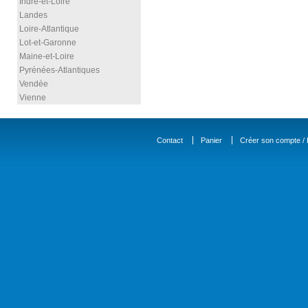
Indre-et-Loire
Landes
Loire-Atlantique
Lot-et-Garonne
Maine-et-Loire
Pyrénées-Atlantiques
Vendée
Vienne
Contact
Panier
Créer son compte / D