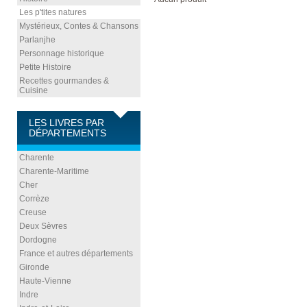
Les p'tites natures
Mystérieux, Contes & Chansons
Parlanjhe
Personnage historique
Petite Histoire
Recettes gourmandes &
Cuisine
LES LIVRES PAR
DÉPARTEMENTS
Charente
Charente-Maritime
Cher
Corrèze
Creuse
Deux Sèvres
Dordogne
France et autres départements
Gironde
Haute-Vienne
Indre