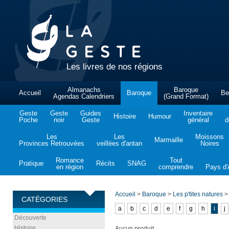
Les livres de nos régions
Almanachs
Baroque
Accueil
Baroque
Be
Agendas Calendriers
(Grand Format)
Geste
Geste
Guides
Inventaire
Histoire
Humour
Poche
noir
Geste
général
d
Les
Les
Moissons
Marmaille
Provinces Retrouvées
veillées d'antan
Noires
Romance
Tout
Pratique
Récits
SNAG
en région
comprendre
Pays d'A
Accueil
>
Baroque
>
Les p'tites natures
>
CATÉGORIES
a
b
c
d
e
f
g
h
i
j
Découverte
Histoire
Aucun produit