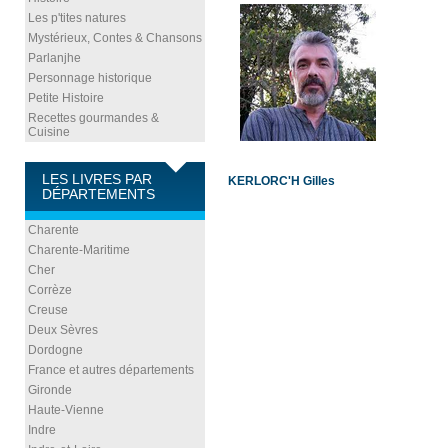
Les p'tites natures
Mystérieux, Contes & Chansons
Parlanjhe
Personnage historique
Petite Histoire
Recettes gourmandes &
Cuisine
LES LIVRES PAR
KERLORC'H Gilles
DÉPARTEMENTS
Charente
Charente-Maritime
Cher
Corrèze
Creuse
Deux Sèvres
Dordogne
France et autres départements
Gironde
Haute-Vienne
Indre