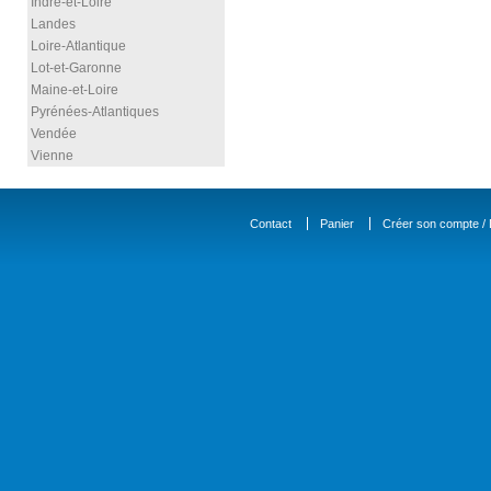
Indre-et-Loire
Landes
Loire-Atlantique
Lot-et-Garonne
Maine-et-Loire
Pyrénées-Atlantiques
Vendée
Vienne
Contact
Panier
Créer son compte / D