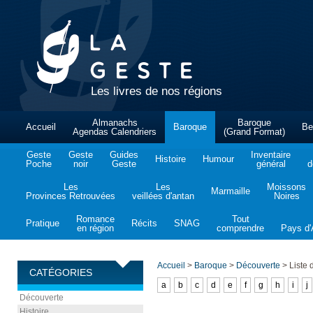
Les livres de nos régions
Almanachs
Baroque
Accueil
Baroque
Be
Agendas Calendriers
(Grand Format)
Geste
Geste
Guides
Inventaire
Histoire
Humour
Poche
noir
Geste
général
d
Les
Les
Moissons
Marmaille
Provinces Retrouvées
veillées d'antan
Noires
Romance
Tout
Pratique
Récits
SNAG
en région
comprendre
Pays d'A
Accueil
>
Baroque
>
Découverte
>
Liste 
CATÉGORIES
a
b
c
d
e
f
g
h
i
j
Découverte
Histoire