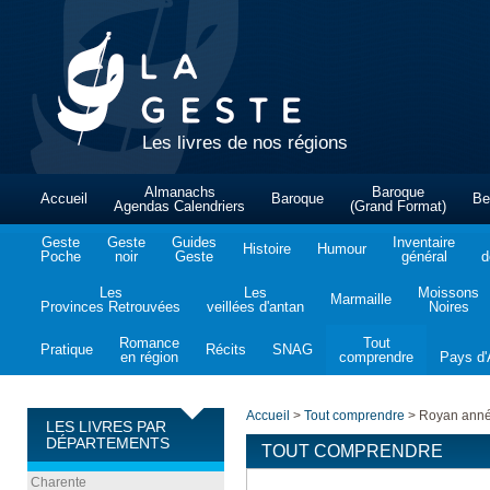
Les livres de nos régions
Almanachs
Baroque
Accueil
Baroque
Be
Agendas Calendriers
(Grand Format)
Geste
Geste
Guides
Inventaire
Histoire
Humour
Poche
noir
Geste
général
d
Les
Les
Moissons
Marmaille
Provinces Retrouvées
veillées d'antan
Noires
Romance
Tout
Pratique
Récits
SNAG
en région
comprendre
Pays d'A
Accueil
>
Tout comprendre
>
Royan anné
LES LIVRES PAR
DÉPARTEMENTS
TOUT COMPRENDRE
Charente