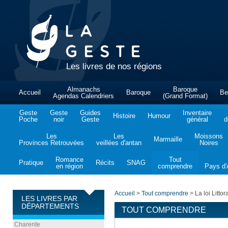
Les livres de nos régions
Almanachs
Baroque
Accueil
Baroque
Be
Agendas Calendriers
(Grand Format)
Geste
Geste
Guides
Inventaire
Histoire
Humour
Poche
noir
Geste
général
d
Les
Les
Moissons
Marmaille
Provinces Retrouvées
veillées d'antan
Noires
Romance
Tout
Pratique
Récits
SNAG
en région
comprendre
Pays d'A
Accueil
>
Tout comprendre
>
La loi Littor
LES LIVRES PAR
DÉPARTEMENTS
TOUT COMPRENDRE
Charente