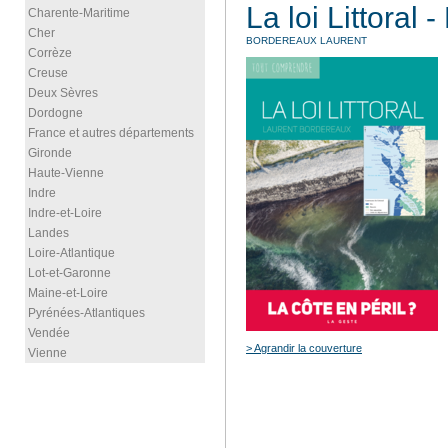
La loi Littoral 
Charente-Maritime
Cher
BORDEREAUX LAURENT
Corrèze
Creuse
Deux Sèvres
Dordogne
France et autres départements
Gironde
Haute-Vienne
Indre
Indre-et-Loire
Landes
Loire-Atlantique
Lot-et-Garonne
Maine-et-Loire
Pyrénées-Atlantiques
Vendée
> Agrandir la couverture
Vienne