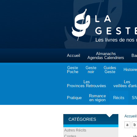
Les livres de nos 
Almanachs
Accueil
Ba
Agendas Calendriers
Geste
Geste
Guides
Histoire
Poche
noir
Geste
Les
Les
Provinces Retrouvées
veillées d'an
Romance
Pratique
Récits
S
en région
Accueil
CATÉGORIES
a
b
Autres Récits
Contes