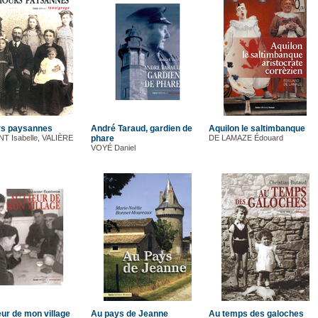
s paysannes
André Taraud, gardien de
Aquilon le saltimbanque
T Isabelle, VALIÈRE
phare
DE LAMAZE Édouard
VOYÉ Daniel
ur de mon village
Au pays de Jeanne
Au temps des galoches