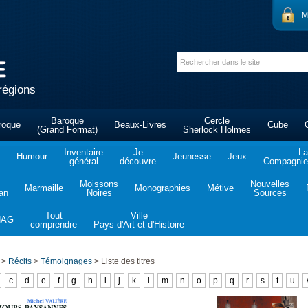
M
régions
Baroque
Cercle
roque
Beaux-Livres
Cube
(Grand Format)
Sherlock Holmes
Inventaire
Je
La
Humour
Jeunesse
Jeux
général
découvre
Compagnie 
Moissons
Nouvelles
Marmaille
Monographies
Métive
tan
Noires
Sources
Tout
Ville
NAG
comprendre
Pays d'Art et d'Histoire
>
Récits
>
Témoignages
>
Liste des titres
c
d
e
f
g
h
i
j
k
l
m
n
o
p
q
r
s
t
u