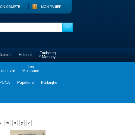
ON COMPTE
MON PANIER
Faubourg
Cuisine
Edigest
* Marigny
Les
du Livre
Moissons
PUNA
Papeterie
Parlanjhe
v
w
x
y
z