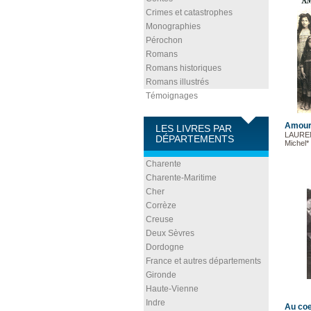
Crimes et catastrophes
Monographies
Pérochon
Romans
Romans historiques
Romans illustrés
Témoignages
Amour
LES LIVRES PAR
LAUREN
DÉPARTEMENTS
Michel*
Charente
Charente-Maritime
Cher
Corrèze
Creuse
Deux Sèvres
Dordogne
France et autres départements
Gironde
Haute-Vienne
Indre
Au coe