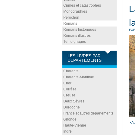
Crimes et catastrophes
L
Monographies
Pérochon
l
Romans
Romans historiques
FOR
Romans illustrés
Témoignages
LES LIVRES PAR
DÉPARTEMENTS
Charente
Charente-Maritime
Cher
Corrèze
Creuse
Deux Sèvres
Dordogne
France et autres départements
Gironde
> Ag
Haute-Vienne
Indre