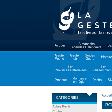
Les livres de nos 
Almanachs
Accueil
Ba
Agendas Calendriers
Geste
Geste
Guides
Histoire
Poche
noir
Geste
Les
Les
Provinces Retrouvées
veillées d'an
Romance
Pratique
Récits
S
en région
Accueil
CATÉGORIES
RO
Autres Récits
Contes