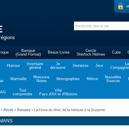
M
régions
Baroque
Cercle
roque
Beaux-Livres
Cube
(Grand Format)
Sherlock Holmes
Inventaire
Je
La
Humour
Jeunesse
Jeux
général
découvre
Compagnie 
Moissons
Nouvelles
Marmaille
Monographies
Métive
tan
Noires
Sources
Tout
Ville
NAG
comprendre
Pays d'Art et d'Histoire
>
Récits
>
Romans
>
La Force du rêve, de la méduse à la Suzanne
MANS