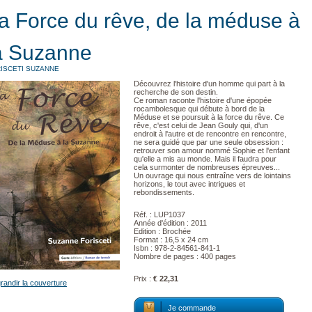
a Force du rêve, de la méduse à
a Suzanne
ISCETI SUZANNE
Découvrez l'histoire d'un homme qui part à la
recherche de son destin.
Ce roman raconte l'histoire d'une épopée
rocambolesque qui débute à bord de la
Méduse et se poursuit à la force du rêve. Ce
rêve, c'est celui de Jean Gouly qui, d'un
endroit à l'autre et de rencontre en rencontre,
ne sera guidé que par une seule obsession :
retrouver son amour nommé Sophie et l'enfant
qu'elle a mis au monde. Mais il faudra pour
cela surmonter de nombreuses épreuves...
Un ouvrage qui nous entraîne vers de lointains
horizons, le tout avec intrigues et
rebondissements.
Réf. : LUP1037
Année d'édition : 2011
Edition : Brochée
Format : 16,5 x 24 cm
Isbn : 978-2-84561-841-1
Nombre de pages : 400 pages
Prix :
€ 22,31
randir la couverture
Je commande