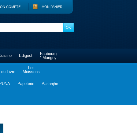
ON COMPTE
MON PANIER
Faubourg
Cuisine
Edigest
* Marigny
Les
du Livre
Moissons
PUNA
Papeterie
Parlanjhe