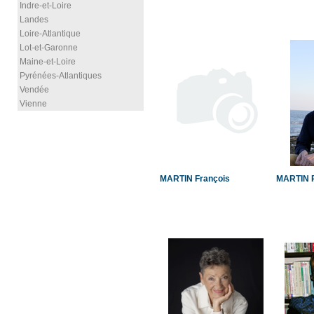
Indre-et-Loire
Landes
Loire-Atlantique
Lot-et-Garonne
Maine-et-Loire
Pyrénées-Atlantiques
Vendée
Vienne
MARTIN François
MARTIN P