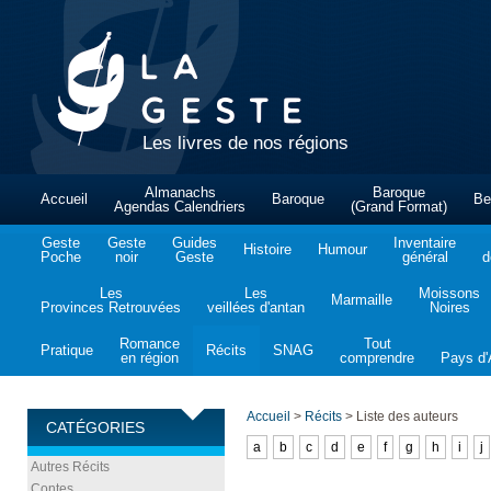
Les livres de nos régions
Almanachs
Baroque
Accueil
Baroque
Be
Agendas Calendriers
(Grand Format)
Geste
Geste
Guides
Inventaire
Histoire
Humour
Poche
noir
Geste
général
d
Les
Les
Moissons
Marmaille
Provinces Retrouvées
veillées d'antan
Noires
Romance
Tout
Pratique
Récits
SNAG
en région
comprendre
Pays d'A
Accueil
>
Récits
>
Liste des auteurs
CATÉGORIES
a
b
c
d
e
f
g
h
i
j
Autres Récits
Contes