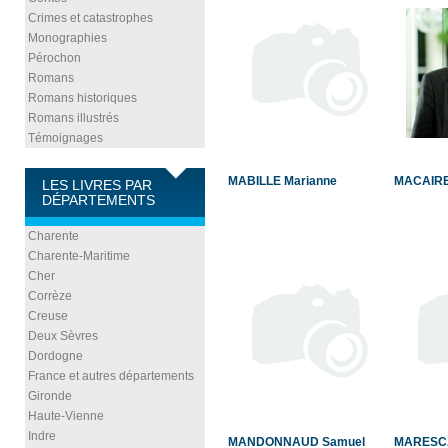
Crimes et catastrophes
Monographies
Pérochon
Romans
Romans historiques
Romans illustrés
Témoignages
MABILLE Marianne
MACAIRE
LES LIVRES PAR
DÉPARTEMENTS
Charente
Charente-Maritime
Cher
Corrèze
Creuse
Deux Sèvres
Dordogne
France et autres départements
Gironde
Haute-Vienne
Indre
MANDONNAUD Samuel
MARESCA