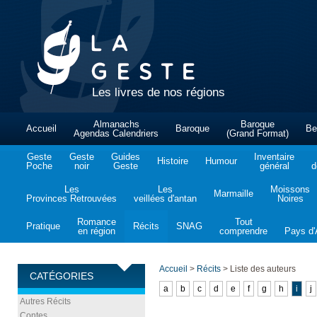
Les livres de nos régions
Almanachs
Baroque
Accueil
Baroque
Be
Agendas Calendriers
(Grand Format)
Geste
Geste
Guides
Inventaire
Histoire
Humour
Poche
noir
Geste
général
d
Les
Les
Moissons
Marmaille
Provinces Retrouvées
veillées d'antan
Noires
Romance
Tout
Pratique
Récits
SNAG
en région
comprendre
Pays d'A
Accueil
>
Récits
>
Liste des auteurs
CATÉGORIES
a
b
c
d
e
f
g
h
i
j
Autres Récits
Contes