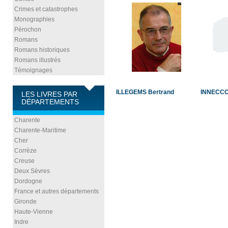
Crimes et catastrophes
Monographies
Pérochon
Romans
Romans historiques
Romans illustrés
Témoignages
ILLEGEMS Bertrand
INNECCO
LES LIVRES PAR
DÉPARTEMENTS
Charente
Charente-Maritime
Cher
Corrèze
Creuse
Deux Sèvres
Dordogne
France et autres départements
Gironde
Haute-Vienne
Indre