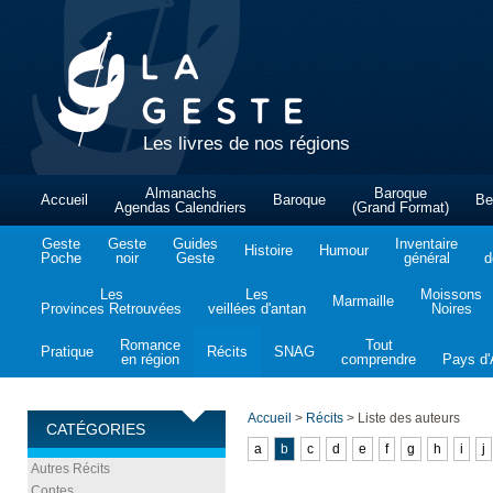
Les livres de nos régions
Almanachs
Baroque
Accueil
Baroque
Be
Agendas Calendriers
(Grand Format)
Geste
Geste
Guides
Inventaire
Histoire
Humour
Poche
noir
Geste
général
d
Les
Les
Moissons
Marmaille
Provinces Retrouvées
veillées d'antan
Noires
Romance
Tout
Pratique
Récits
SNAG
en région
comprendre
Pays d'A
Accueil
>
Récits
>
Liste des auteurs
CATÉGORIES
a
b
c
d
e
f
g
h
i
j
Autres Récits
Contes