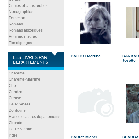
Crimes et catastrophes
Monographies
Pérochon
Romans
Romans historiques
Romans illustrés
Témoignages
BALOUT Martine
BARBAU
LES LIVRES PAR
Josette
DÉPARTEMENTS
Charente
Charente-Maritime
Cher
Corrèze
Creuse
Deux Sèvres
Dordogne
France et autres départements
Gironde
Haute-Vienne
Indre
BAURY Michel
BEAUBATI