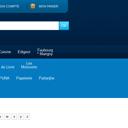
ON COMPTE
MON PANIER
Faubourg
Cuisine
Edigest
* Marigny
Les
du Livre
Moissons
PUNA
Papeterie
Parlanjhe
v
w
x
y
z