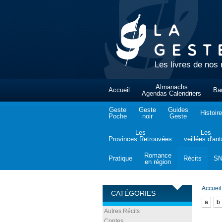
Les livres de nos 
Almanachs
Accueil
Ba
Agendas Calendriers
Geste
Geste
Guides
Histoire
Poche
noir
Geste
Les
Les
Provinces Retrouvées
veillées d'an
Romance
Pratique
Récits
S
en région
Accueil
CATÉGORIES
a
b
Autres Récits
Contes