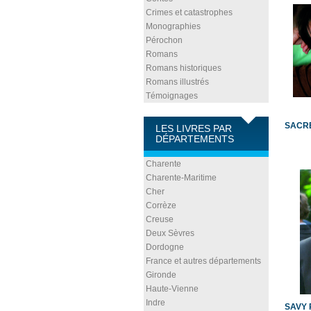
Crimes et catastrophes
Monographies
Pérochon
Romans
Romans historiques
Romans illustrés
Témoignages
SACRÉ
LES LIVRES PAR
DÉPARTEMENTS
Charente
Charente-Maritime
Cher
Corrèze
Creuse
Deux Sèvres
Dordogne
France et autres départements
Gironde
Haute-Vienne
Indre
SAVY 