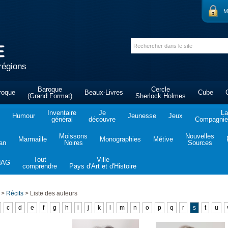
M
régions
Baroque
Cercle
roque
Beaux-Livres
Cube
(Grand Format)
Sherlock Holmes
Inventaire
Je
La
Humour
Jeunesse
Jeux
général
découvre
Compagnie 
Moissons
Nouvelles
Marmaille
Monographies
Métive
tan
Noires
Sources
Tout
Ville
NAG
comprendre
Pays d'Art et d'Histoire
>
Récits
>
Liste des auteurs
c
d
e
f
g
h
i
j
k
l
m
n
o
p
q
r
s
t
u